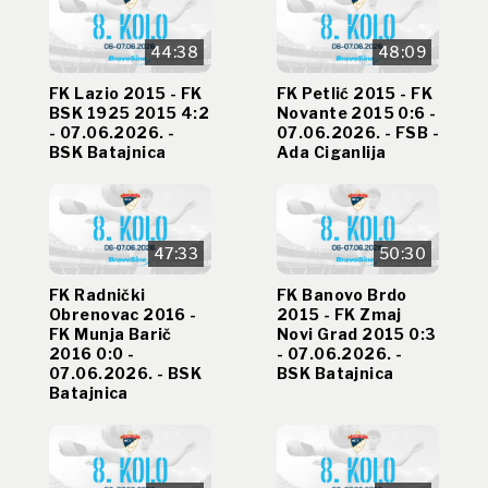
44:38
48:09
FK Lazio 2015 - FK
FK Petlić 2015 - FK
BSK 1925 2015 4:2
Novante 2015 0:6 -
- 07.06.2026. -
07.06.2026. - FSB -
BSK Batajnica
Ada Ciganlija
47:33
50:30
FK Radnički
FK Banovo Brdo
Obrenovac 2016 -
2015 - FK Zmaj
FK Munja Barič
Novi Grad 2015 0:3
2016 0:0 -
- 07.06.2026. -
07.06.2026. - BSK
BSK Batajnica
Batajnica