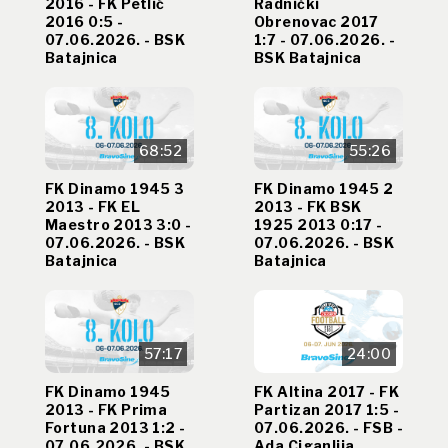
2016 - FK Petlić
Radnički
2016 0:5 -
Obrenovac 2017
07.06.2026. - BSK
1:7 - 07.06.2026. -
Batajnica
BSK Batajnica
68:52
55:26
FK Dinamo 1945 3
FK Dinamo 1945 2
2013 - FK EL
2013 - FK BSK
Maestro 2013 3:0 -
1925 2013 0:17 -
07.06.2026. - BSK
07.06.2026. - BSK
Batajnica
Batajnica
57:17
24:00
FK Dinamo 1945
FK Altina 2017 - FK
2013 - FK Prima
Partizan 2017 1:5 -
Fortuna 2013 1:2 -
07.06.2026. - FSB -
07.06.2026. - BSK
Ada Ciganlija