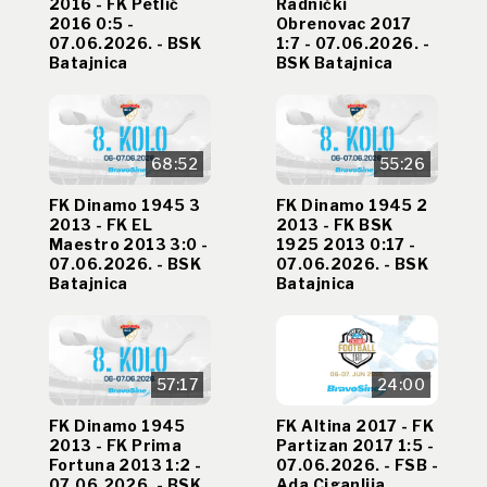
2016 - FK Petlić
Radnički
2016 0:5 -
Obrenovac 2017
07.06.2026. - BSK
1:7 - 07.06.2026. -
Batajnica
BSK Batajnica
68:52
55:26
FK Dinamo 1945 3
FK Dinamo 1945 2
2013 - FK EL
2013 - FK BSK
Maestro 2013 3:0 -
1925 2013 0:17 -
07.06.2026. - BSK
07.06.2026. - BSK
Batajnica
Batajnica
57:17
24:00
FK Dinamo 1945
FK Altina 2017 - FK
2013 - FK Prima
Partizan 2017 1:5 -
Fortuna 2013 1:2 -
07.06.2026. - FSB -
07.06.2026. - BSK
Ada Ciganlija