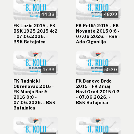
44:38
48:09
FK Lazio 2015 - FK
FK Petlić 2015 - FK
BSK 1925 2015 4:2
Novante 2015 0:6 -
- 07.06.2026. -
07.06.2026. - FSB -
BSK Batajnica
Ada Ciganlija
47:33
50:30
FK Radnički
FK Banovo Brdo
Obrenovac 2016 -
2015 - FK Zmaj
FK Munja Barič
Novi Grad 2015 0:3
2016 0:0 -
- 07.06.2026. -
07.06.2026. - BSK
BSK Batajnica
Batajnica