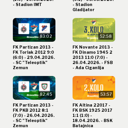
- Stadion IMT
- Stadion
Gladijator
83:02
52:58
FK Partizan 2013 -
FK Novante 2013 -
FK Torlak 2012 9:0
FK Dinamo 1945 2
(6:0) - 29.04.2026.
2013 11:0 (7:0) -
- SC "Teleoptik"
26.04.2026. - FSB
Zemun
- Ada Ciganlija
82:45
53:57
FK Partizan 2013 -
FK Altina 22017 -
FK PKB 2012 8:1
FK BSK 1925 2017
(7:0) - 26.04.2026.
1:1 (1:0) -
- SC "Teleoptik"
18.04.2026. - BSK
Zemun
Batajnica