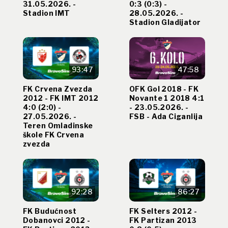
31.05.2026. -
0:3 (0:3) -
Stadion IMT
28.05.2026. -
Stadion Gladijator
93:47
47:58
FK Crvena Zvezda
OFK Gol 2018 - FK
2012 - FK IMT 2012
Novante 1 2018 4:1
4:0 (2:0) -
- 23.05.2026. -
27.05.2026. -
FSB - Ada Ciganlija
Teren Omladinske
škole FK Crvena
zvezda
92:28
86:27
FK Budućnost
FK Selters 2012 -
Dobanovci 2012 -
FK Partizan 2013