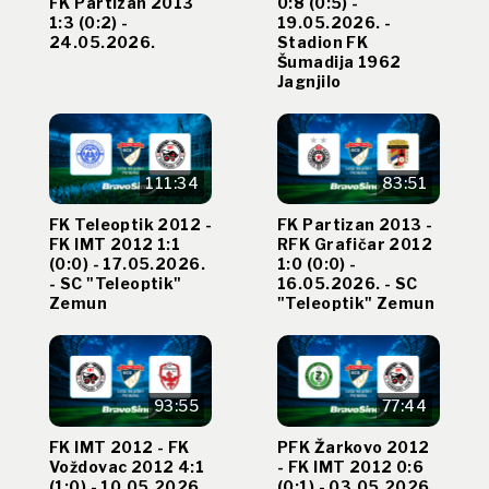
FK Partizan 2013
0:8 (0:5) -
1:3 (0:2) -
19.05.2026. -
24.05.2026.
Stadion FK
Šumadija 1962
Jagnjilo
111:34
83:51
FK Teleoptik 2012 -
FK Partizan 2013 -
FK IMT 2012 1:1
RFK Grafičar 2012
(0:0) - 17.05.2026.
1:0 (0:0) -
- SC "Teleoptik"
16.05.2026. - SC
Zemun
"Teleoptik" Zemun
93:55
77:44
FK IMT 2012 - FK
PFK Žarkovo 2012
Voždovac 2012 4:1
- FK IMT 2012 0:6
(1:0) - 10.05.2026.
(0:1) - 03.05.2026.