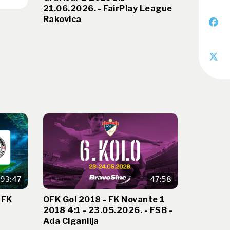
21.06.2026. - FairPlay League
Rakovica
93:47
47:58
 FK
OFK Gol 2018 - FK Novante 1
2018 4:1 - 23.05.2026. - FSB -
Ada Ciganlija