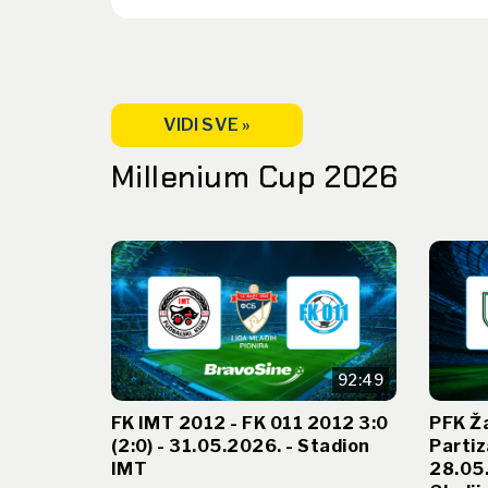
VIDI SVE »
Millenium Cup 2026
92:49
FK IMT 2012 - FK 011 2012 3:0
PFK Ž
(2:0) - 31.05.2026. - Stadion
Partiz
IMT
28.05.