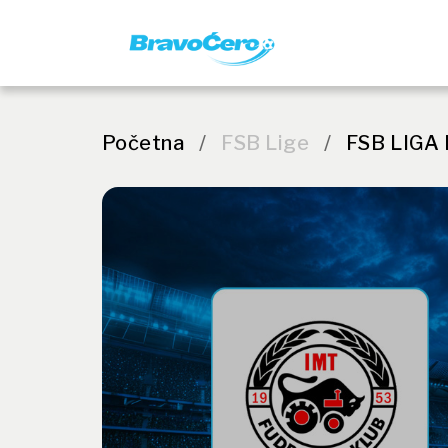
Početna
/
FSB Lige
/
FSB LIGA