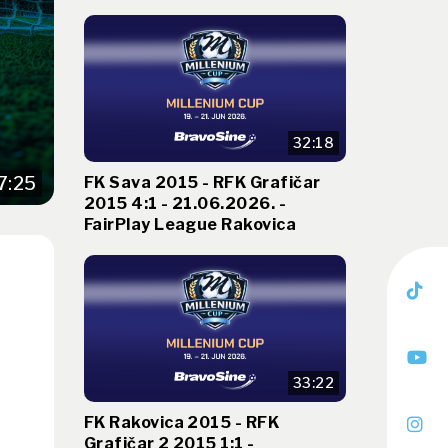
32:18
FK Sava 2015 - RFK Grafičar
7:25
2015 4:1 - 21.06.2026. -
FairPlay League Rakovica
)
33:22
FK Rakovica 2015 - RFK
Grafičar 2 2015 1:1 -