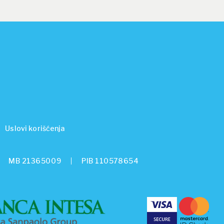
Uslovi korišćenja
MB 21365009
PIB 110578654