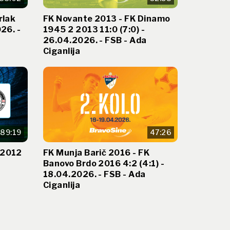
rlak
FK Novante 2013 - FK Dinamo
26. -
1945 2 2013 11:0 (7:0) -
26.04.2026. - FSB - Ada
Ciganlija
89:19
47:26
 2012
FK Munja Barič 2016 - FK
Banovo Brdo 2016 4:2 (4:1) -
18.04.2026. - FSB - Ada
Ciganlija