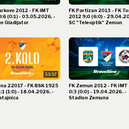
arkovo 2012 - FK IMT
FK Partizan 2013 - FK To
:6 (0:1) - 03.05.2026. -
2012 9:0 (6:0) - 29.04.20
n Gladijator
SC "Teleoptik" Zemun
53:57
ina 22017 - FK BSK 1925
FK Zemun 2012 - FK IMT
:1 (1:0) - 18.04.2026. -
0:3 (0:0) - 19.04.2026. -
atajnica
Stadion Zemuna