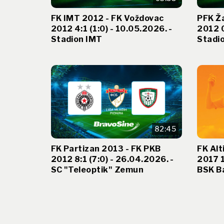
FK IMT 2012 - FK Voždovac
PFK Ž
2012 4:1 (1:0) - 10.05.2026. -
2012 0
Stadion IMT
Stadio
82:45
FK Partizan 2013 - FK PKB
FK Alt
2012 8:1 (7:0) - 26.04.2026. -
2017 1
SC "Teleoptik" Zemun
BSK B