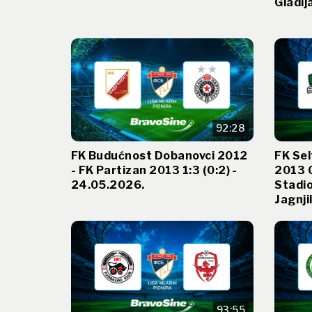
Gladij
92:28
FK Budućnost Dobanovci 2012
FK Sel
- FK Partizan 2013 1:3 (0:2) -
2013 0
24.05.2026.
Stadi
Jagnji
93:55