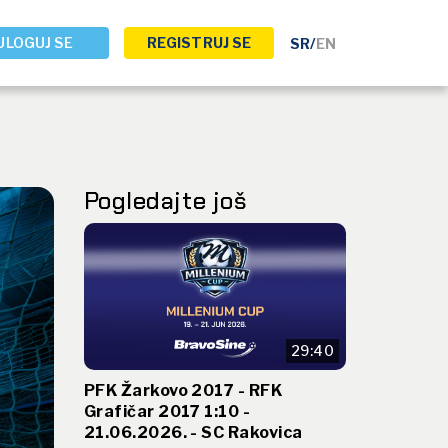
ULOGUJ SE
REGISTRUJ SE
SR
/
EN
Pogledajte još
29:40
PFK Žarkovo 2017 - RFK
Grafičar 2017 1:10 -
21.06.2026. - SC Rakovica