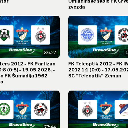
ator
Omladinske škole FK Crv
zvezda
86:27
ters 2012 - FK Partizan
FK Teleoptik 2012 - FK 
:8 (0:5) - 19.05.2026. -
2012 1:1 (0:0) - 17.05.20
on FK Šumadija 1962
SC "Teleoptik" Zemun
lo
77:44