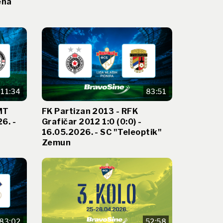
ena
111:34
83:51
IMT
FK Partizan 2013 - RFK
26. -
Grafičar 2012 1:0 (0:0) -
16.05.2026. - SC "Teleoptik"
Zemun
83:02
52:58