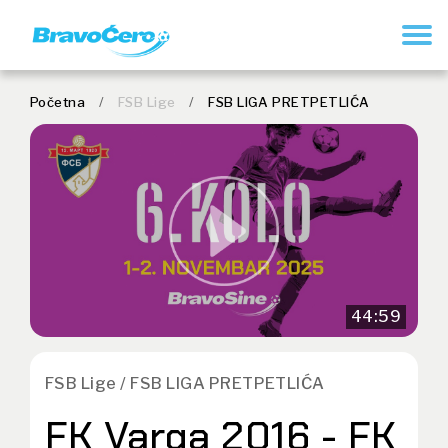
REGISTRUJ SE
Početna
/
FSB Lige
/
FSB LIGA PRETPETLIĆA
44:59
FSB Lige / FSB LIGA PRETPETLIĆA
FK Varga 2016 - FK