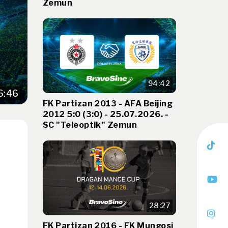
Zemun
94:42
6:46
FK Partizan 2013 - AFA Beijing
2012 5:0 (3:0) - 25.07.2026. -
SC "Teleoptik" Zemun
-
28:27
FK Partizan 2016 - FK Mungosi