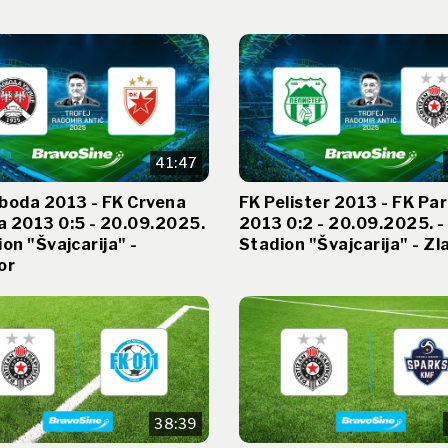
41:47
boda 2013 - FK Crvena
FK Pelister 2013 - FK Pa
 2013 0:5 - 20.09.2025.
2013 0:2 - 20.09.2025. -
ion "Švajcarija" -
Stadion "Švajcarija" - Zl
or
38:39