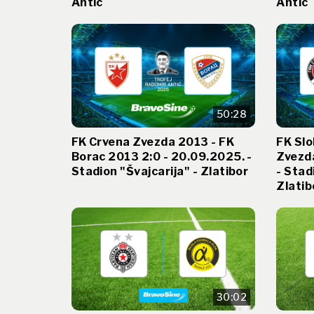
Antic
Antic
50:28
FK Crvena Zvezda 2013 - FK
FK Slo
Borac 2013 2:0 - 20.09.2025. -
Zvezda
Stadion "Švajcarija" - Zlatibor
- Stad
Zlatib
30:02