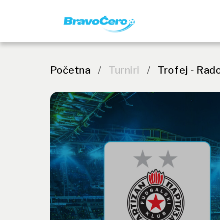
Početna
/
Turniri
/
Trofej - Rad