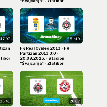
"Švajcarija" - Zlatibor
47:07
51:49
rtizan
FK Real Ovideo 2013 - FK
Partizan 2013 0:0 -
atibor
20.09.2025. - Stadion
"Švajcarija" - Zlatibor
25:41
26:07