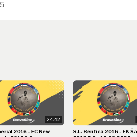
5
24:42
erial 2016 - FC New
S.L. Benfica 2016 - FK Ša