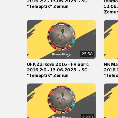
2016 2:2 - 13.06.2025. - SC
Diamo
"Teleoptik" Zemun
13.06.
Zemu
25:58
OFK Žarkovo 2016 - FK Šarić
NK Ma
2016 2:0 - 13.06.2025. - SC
2016 0
"Teleoptik" Zemun
"Tele
25:29