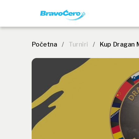
Početna
/
Turniri
/
Kup Dragan 