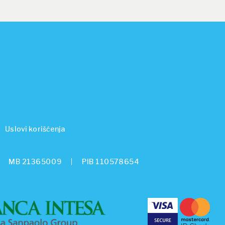
Uslovi korišćenja
MB 21365009
PIB 110578654