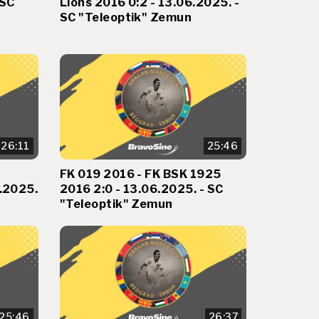
 SC
Lions 2016 0:2 - 13.06.2025. -
SC "Teleoptik" Zemun
26:11
25:46
FK 019 2016 - FK BSK 1925
6.2025.
2016 2:0 - 13.06.2025. - SC
"Teleoptik" Zemun
25:46
26:37