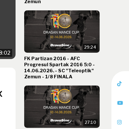
Zemun
29:24
8:02
FK Partizan 2016 - AFC
Progresul Spartak 2016 5:0 -
14.06.2026. - SC "Teleoptik"
Zemun - 1/8 FINALA
k
27:10