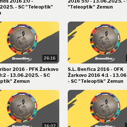
nds 2016 1:0 -
2016 5:0 - 13.06.2025. -
2025. - SC "Teleoptik"
"Teleoptik" Zemun
n
26:16
ribor 2016 - PFK Žarkovo
S.L. Benfica 2016 - OFK
:2 - 13.06.2025. - SC
Žarkovo 2016 4:1 - 13.0
optik" Zemun
- SC "Teleoptik" Zemun
26:07