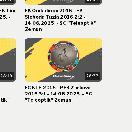
FK Tim
FK Omladinac 2016 - FK
25. -
Sloboda Tuzla 2016 2:2 -
14.06.2025. - SC "Teleoptik"
Zemun
28:19
26:33
FC KTE 2015 - PFK Žarkovo
2015 3:1 - 14.06.2025. - SC
tik"
"Teleoptik" Zemun