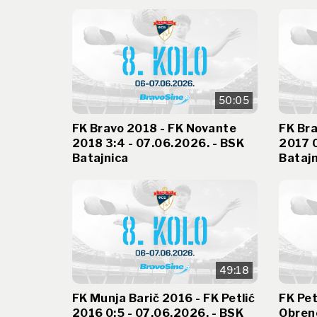
50:05
FK Bravo 2018 - FK Novante
FK Bra
2018 3:4 - 07.06.2026. - BSK
2017 0
Batajnica
Batajn
49:18
FK Munja Barič 2016 - FK Petlić
FK Pet
2016 0:5 - 07.06.2026. - BSK
Obreno