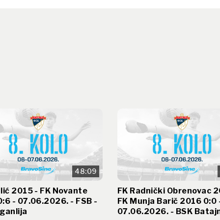
48:09
lić 2015 - FK Novante
FK Radnički Obrenovac 2
:6 - 07.06.2026. - FSB -
FK Munja Barič 2016 0:0 
ganlija
07.06.2026. - BSK Bataj