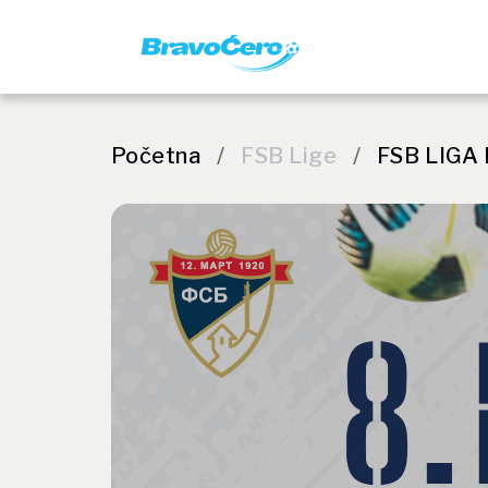
Početna
/
FSB Lige
/
FSB LIGA