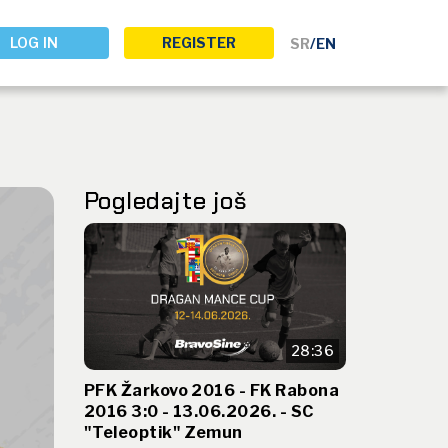
LOG IN
REGISTER
SR
/
EN
Pogledajte još
28:36
PFK Žarkovo 2016 - FK Rabona
2016 3:0 - 13.06.2026. - SC
"Teleoptik" Zemun