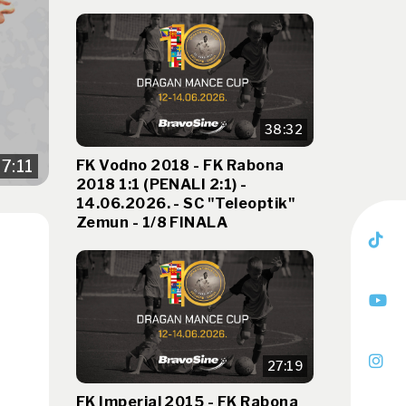
38:32
FK Vodno 2018 - FK Rabona
7:11
2018 1:1 (PENALI 2:1) -
14.06.2026. - SC "Teleoptik"
Zemun - 1/8 FINALA
27:19
FK Imperial 2015 - FK Rabona