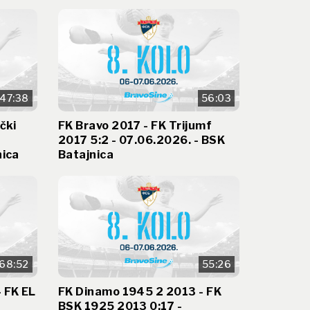
47:38
56:03
čki
FK Bravo 2017 - FK Trijumf
2017 5:2 - 07.06.2026. - BSK
nica
Batajnica
68:52
55:26
 FK EL
FK Dinamo 1945 2 2013 - FK
BSK 1925 2013 0:17 -