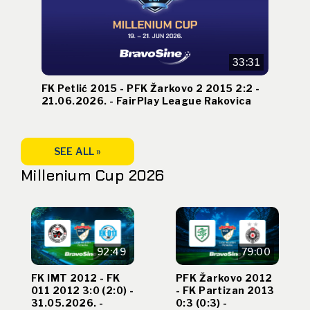
33:31
FK Petlić 2015 - PFK Žarkovo 2 2015 2:2 -
21.06.2026. - FairPlay League Rakovica
SEE ALL »
Millenium Cup 2026
92:49
79:00
FK IMT 2012 - FK
PFK Žarkovo 2012
011 2012 3:0 (2:0) -
- FK Partizan 2013
31.05.2026. -
0:3 (0:3) -