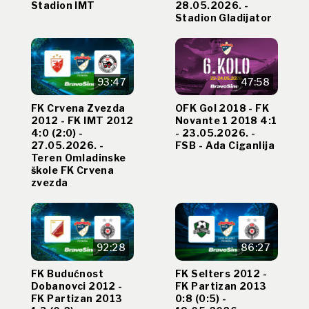
Stadion IMT
28.05.2026. -
Stadion Gladijator
93:47
47:58
FK Crvena Zvezda
OFK Gol 2018 - FK
2012 - FK IMT 2012
Novante 1 2018 4:1
4:0 (2:0) -
- 23.05.2026. -
27.05.2026. -
FSB - Ada Ciganlija
Teren Omladinske
škole FK Crvena
zvezda
92:28
86:27
FK Budućnost
FK Selters 2012 -
Dobanovci 2012 -
FK Partizan 2013
FK Partizan 2013
0:8 (0:5) -