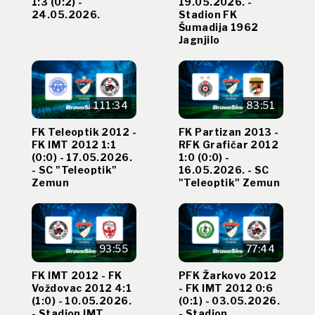
1:3 (0:2) -
19.05.2026. -
24.05.2026.
Stadion FK
Šumadija 1962
Jagnjilo
111:34
83:51
FK Teleoptik 2012 -
FK Partizan 2013 -
FK IMT 2012 1:1
RFK Grafičar 2012
(0:0) - 17.05.2026.
1:0 (0:0) -
- SC "Teleoptik"
16.05.2026. - SC
Zemun
"Teleoptik" Zemun
93:55
77:44
FK IMT 2012 - FK
PFK Žarkovo 2012
Voždovac 2012 4:1
- FK IMT 2012 0:6
(1:0) - 10.05.2026.
(0:1) - 03.05.2026.
- Stadion IMT
- Stadion