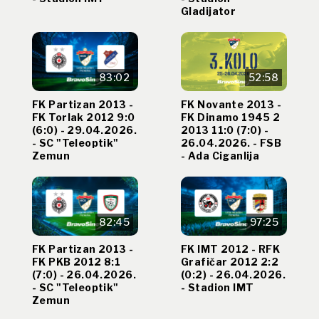
Gladijator
83:02
52:58
FK Partizan 2013 -
FK Novante 2013 -
FK Torlak 2012 9:0
FK Dinamo 1945 2
(6:0) - 29.04.2026.
2013 11:0 (7:0) -
- SC "Teleoptik"
26.04.2026. - FSB
Zemun
- Ada Ciganlija
82:45
97:25
FK Partizan 2013 -
FK IMT 2012 - RFK
FK PKB 2012 8:1
Grafičar 2012 2:2
(7:0) - 26.04.2026.
(0:2) - 26.04.2026.
- SC "Teleoptik"
- Stadion IMT
Zemun