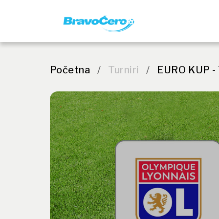
Početna
/
Turniri
/
EURO KUP - 