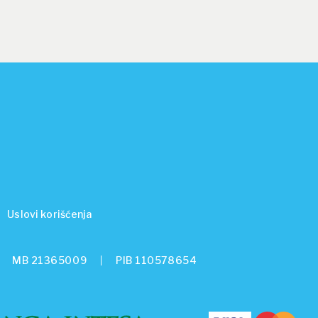
Uslovi korišćenja
MB 21365009
PIB 110578654