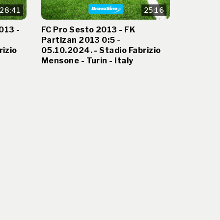
28:41
25:16
013 -
FC Pro Sesto 2013 - FK
Partizan 2013 0:5 -
rizio
05.10.2024. - Stadio Fabrizio
Mensone - Turin - Italy