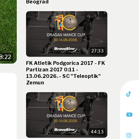
Beograd
27:33
8:22
FK Atletik Podgorica 2017 - FK
Partizan 2017 0:11 -
13.06.2026. - SC "Teleoptik"
Zemun
44:13