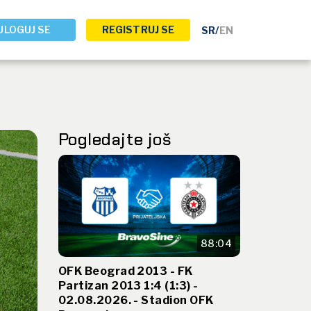
ULOGUJ SE
REGISTRUJ SE
SR
/
EN
Pogledajte još
88:04
OFK Beograd 2013 - FK
Partizan 2013 1:4 (1:3) -
02.08.2026. - Stadion OFK