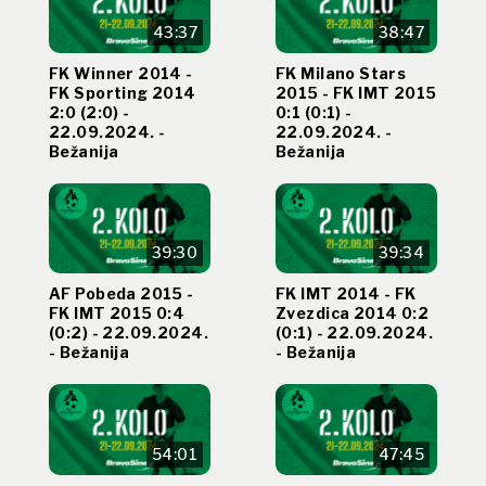
43:37
38:47
FK Winner 2014 -
FK Milano Stars
FK Sporting 2014
2015 - FK IMT 2015
2:0 (2:0) -
0:1 (0:1) -
22.09.2024. -
22.09.2024. -
Bežanija
Bežanija
39:30
39:34
AF Pobeda 2015 -
FK IMT 2014 - FK
FK IMT 2015 0:4
Zvezdica 2014 0:2
(0:2) - 22.09.2024.
(0:1) - 22.09.2024.
- Bežanija
- Bežanija
54:01
47:45