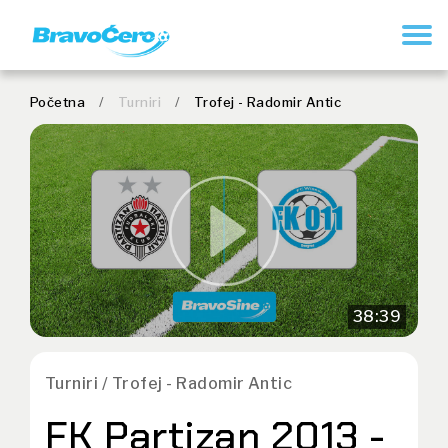
REGISTRUJ SE
Početna
/
Turniri
/
Trofej - Radomir Antic
38:39
Turniri / Trofej - Radomir Antic
FK Partizan 2013 -