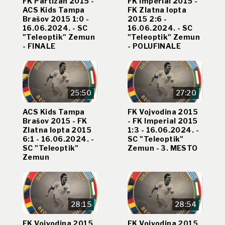
FK Partizan 2015 -
FK Imperial 2015 -
ACS Kids Tampa
FK Zlatna lopta
Brašov 2015 1:0 -
2015 2:6 -
16.06.2024. - SC
16.06.2024. - SC
"Teleoptik" Zemun
"Teleoptik" Zemun
- FINALE
- POLUFINALE
25:50
27:20
ACS Kids Tampa
FK Vojvodina 2015
Brašov 2015 - FK
- FK Imperial 2015
Zlatna lopta 2015
1:3 - 16.06.2024. -
6:1 - 16.06.2024. -
SC "Teleoptik"
SC "Teleoptik"
Zemun - 3. MESTO
Zemun
28:15
28:54
FK Vojvodina 2015
FK Vojvodina 2015