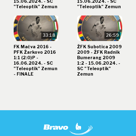
15.06.2024. - SC
15.06.2024. - SC
"Teleoptik" Zemun
"Teleoptik" Zemun
33:18
26:59
FK Mačva 2016 -
ŽFK Subotica 2009
PFK Žarkovo 2016
2009 - ŽFK Radnik
1:1 (2:0)P -
Bumerang 2009
16.06.2024. - SC
1:2 - 15.06.2024. -
"Teleoptik" Zemun
SC "Teleoptik"
- FINALE
Zemun