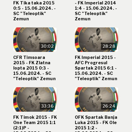
FK Tika taka 2015
- FK Imperial 2014
0:5 - 15.06.2024. -
1:4 - 15.06.2024. -
SC "Teleoptik"
SC "Teleoptik"
Zemun
Zemun
30:02
28:28
CFR Timsoara
FK Imperial 2015 -
2015 - FK Zlatna
AFC Progresul
lopta 2015 0:3 -
Spartak 2015 6:1 -
15.06.2024. - SC
15.06.2024. - SC
"Teleoptik" Zemun
"Teleoptik" Zemun
33:36
26:24
FK Timok 2015 - FK
OFK Spartak Banja
One Team 2015 1:1
Luka 2015 - FK Ole
(2:1)P -
2015 1:2 -