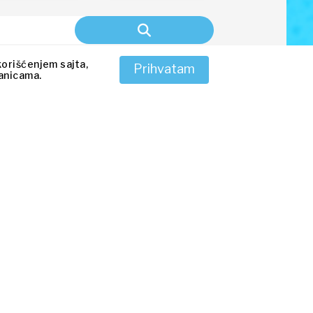
petlići (U7)
petlići (U8)
petlići (U9)
korišćenjem sajta,
Prihvatam
ranicama.
petlići (U10)
petlići (U11)
ići (U12)
ići (U13)
i pioniri (U14)
iri (U15)
i kadeti (U16)
ti (U17)
i omladinci
25:37
21:17
8)
dinci (U19)
FK Vošini Klinci 2013 - FK
Čukarički 2013 0:2 -
ori