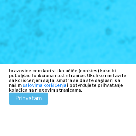
bravosine.com koristi kolačiće (cookies) kako bi
poboljšao funkcionalnost stranice. Ukoliko nastavite
sa korišćenjem sajta, smatra se da ste saglasni sa
našim
uslovima korišćenja
i potvrđujete prihvatanje
kolačića na njegovim stranicama.
Prihvatam
BRZA I LAKA PRETRAGA