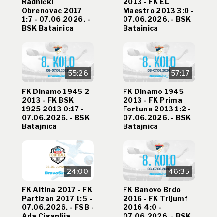
Radnički
2013 - FK EL
Obrenovac 2017
Maestro 2013 3:0 -
1:7 - 07.06.2026. -
07.06.2026. - BSK
BSK Batajnica
Batajnica
55:26
57:17
FK Dinamo 1945 2
FK Dinamo 1945
2013 - FK BSK
2013 - FK Prima
1925 2013 0:17 -
Fortuna 2013 1:2 -
07.06.2026. - BSK
07.06.2026. - BSK
Batajnica
Batajnica
24:00
46:35
FK Altina 2017 - FK
FK Banovo Brdo
Partizan 2017 1:5 -
2016 - FK Trijumf
07.06.2026. - FSB -
2016 4:0 -
Ada Ciganlija
07.06.2026. - BSK