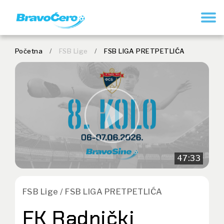
REGISTRUJ SE
Početna
/
FSB Lige
/
FSB LIGA PRETPETLIĆA
47:33
FSB Lige / FSB LIGA PRETPETLIĆA
FK Radnički