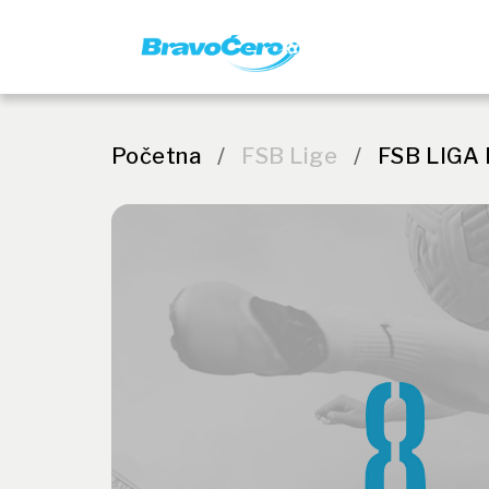
Početna
/
FSB Lige
/
FSB LIGA