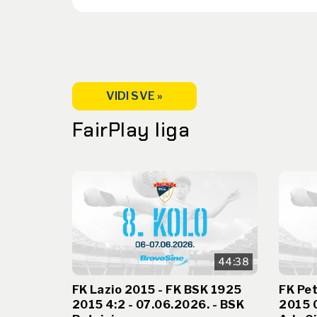
VIDI SVE »
FairPlay liga
44:38
FK Lazio 2015 - FK BSK 1925
FK Pet
2015 4:2 - 07.06.2026. - BSK
2015 0