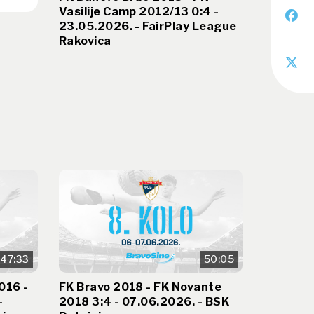
Vasilije Camp 2012/13 0:4 -
23.05.2026. - FairPlay League
Rakovica
47:33
50:05
016 -
FK Bravo 2018 - FK Novante
-
2018 3:4 - 07.06.2026. - BSK