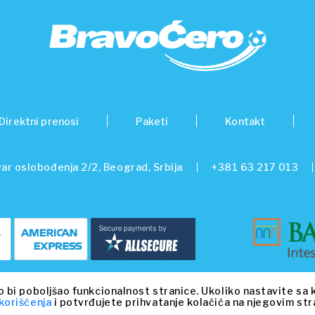
Direktni prenosi
Paketi
Kontakt
ar oslobođenja 2/2, Beograd, Srbija
+381 63 217 013
© 2026 Beo Capital Partners and its related entities. All Rights Reserved.
o bi poboljšao funkcionalnost stranice. Ukoliko nastavite sa 
korišćenja
i potvrđujete prihvatanje kolačića na njegovim st