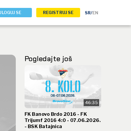
ULOGUJ SE
REGISTRUJ SE
SR
/
EN
Pogledajte još
46:35
FK Banovo Brdo 2016 - FK
Trijumf 2016 4:0 - 07.06.2026.
- BSK Batajnica