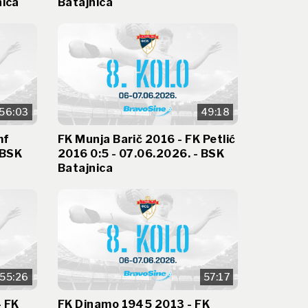
nica
Batajnica
56:03
49:18
mf
FK Munja Barič 2016 - FK Petlić
 BSK
2016 0:5 - 07.06.2026. - BSK
Batajnica
55:26
57:17
- FK
FK Dinamo 1945 2013 - FK