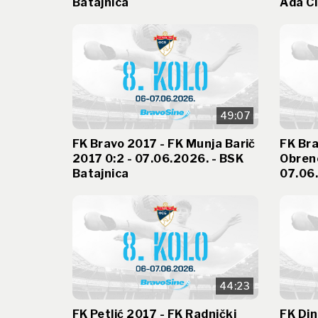
Batajnica
Ada Ci
49:07
FK Bravo 2017 - FK Munja Barič
FK Bra
2017 0:2 - 07.06.2026. - BSK
Obren
Batajnica
07.06.
44:23
FK Petlić 2017 - FK Radnički
FK Di