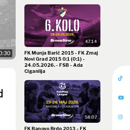
47:14
FK Munja Barič 2015 - FK Zmaj
0:30
Novi Grad 2015 0:1 (0:1) -
24.05.2026. - FSB - Ada
Ciganlija
d
58:07
FK Banovo Brdo 2013 - FK