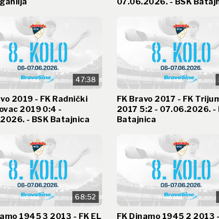
ganlija
07.06.2026. - BSK Bataj
47:38
vo 2019 - FK Radnički
FK Bravo 2017 - FK Triju
ovac 2019 0:4 -
2017 5:2 - 07.06.2026. -
2026. - BSK Batajnica
Batajnica
68:52
namo 1945 3 2013 - FK EL
FK Dinamo 1945 2 2013 