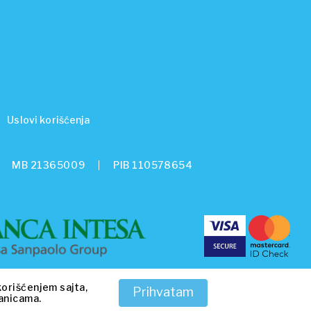
Uslovi korišćenja
MB 21365009
PIB 110578654
korišćenjem sajta,
Prihvatam
ranicama.