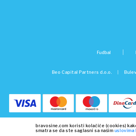
Fudbal
Beo Capital Partners d.o.o.
Bulev
bravosine.com koristi kolačiće (cookies) kak
smatra se da ste saglasni sa našim
uslovima 