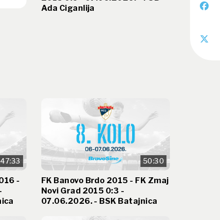
Ada Ciganlija
47:33
50:30
016 -
FK Banovo Brdo 2015 - FK Zmaj
-
Novi Grad 2015 0:3 -
nica
07.06.2026. - BSK Batajnica