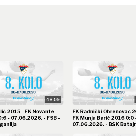
48:09
lić 2015 - FK Novante
FK Radnički Obrenovac 2
:6 - 07.06.2026. - FSB -
FK Munja Barič 2016 0:0 
ganlija
07.06.2026. - BSK Bataj