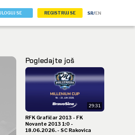
ULOGUJ SE
REGISTRUJ SE
SR
/
EN
Pogledajte još
29:31
RFK Grafičar 2013 - FK
Novante 2013 1:0 -
18.06.2026. - SC Rakovica