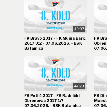
49:07
FK Bravo 2017 - FK Munja Barič
FK Bra
2017 0:2 - 07.06.2026. - BSK
Obren
Batajnica
07.06.
44:23
FK Petlić 2017 - FK Radnički
FK Di
Obrenovac 2017 1:7 -
Maest
07.06.2026. - BSK Batajnica
07.06.