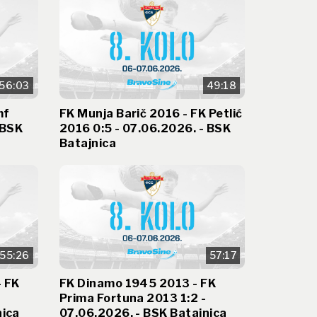
56:03
49:18
mf
FK Munja Barič 2016 - FK Petlić
 BSK
2016 0:5 - 07.06.2026. - BSK
Batajnica
55:26
57:17
- FK
FK Dinamo 1945 2013 - FK
Prima Fortuna 2013 1:2 -
nica
07.06.2026. - BSK Batajnica