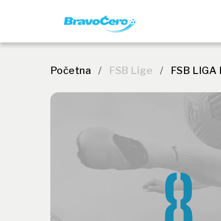
Početna
/
FSB Lige
/
FSB LIGA