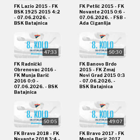
FK Lazio 2015 - FK
FK Petlić 2015 - FK
BSK 1925 2015 4:2
Novante 2015 0:6 -
- 07.06.2026. -
07.06.2026. - FSB -
BSK Batajnica
Ada Ciganlija
47:33
50:30
FK Radnički
FK Banovo Brdo
Obrenovac 2016 -
2015 - FK Zmaj
FK Munja Barič
Novi Grad 2015 0:3
2016 0:0 -
- 07.06.2026. -
07.06.2026. - BSK
BSK Batajnica
Batajnica
50:05
49:07
FK Bravo 2018 - FK
FK Bravo 2017 - FK
Novante 2018 3:4 -
Munja Barič 2017