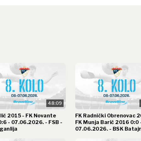
48:09
lić 2015 - FK Novante
FK Radnički Obrenovac 2
:6 - 07.06.2026. - FSB -
FK Munja Barič 2016 0:0 
ganlija
07.06.2026. - BSK Bataj