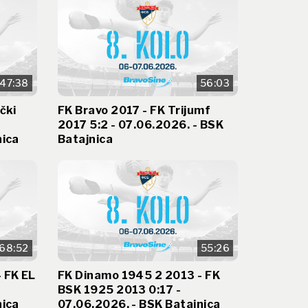
47:38
56:03
čki
FK Bravo 2017 - FK Trijumf
2017 5:2 - 07.06.2026. - BSK
nica
Batajnica
68:52
55:26
 FK EL
FK Dinamo 1945 2 2013 - FK
BSK 1925 2013 0:17 -
nica
07.06.2026. - BSK Batajnica