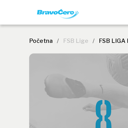
Početna
/
FSB Lige
/
FSB LIGA