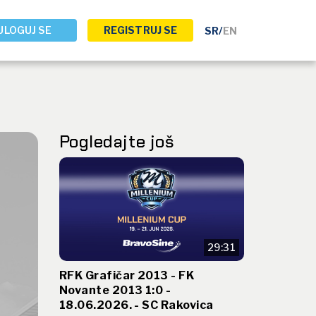
ULOGUJ SE
REGISTRUJ SE
SR
/
EN
Pogledajte još
29:31
RFK Grafičar 2013 - FK
Novante 2013 1:0 -
18.06.2026. - SC Rakovica