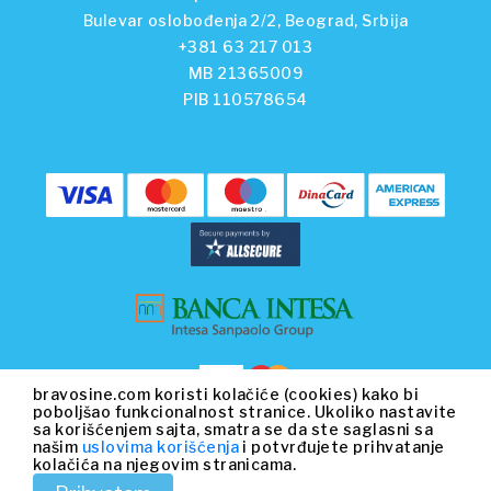
Bulevar oslobođenja 2/2, Beograd, Srbija
+381 63 217 013
MB 21365009
PIB 110578654
bravosine.com koristi kolačiće (cookies) kako bi
poboljšao funkcionalnost stranice. Ukoliko nastavite
sa korišćenjem sajta, smatra se da ste saglasni sa
našim
uslovima korišćenja
i potvrđujete prihvatanje
kolačića na njegovim stranicama.
© 2026 Beo Capital Partners and its related entities. All Rights
Reserved.