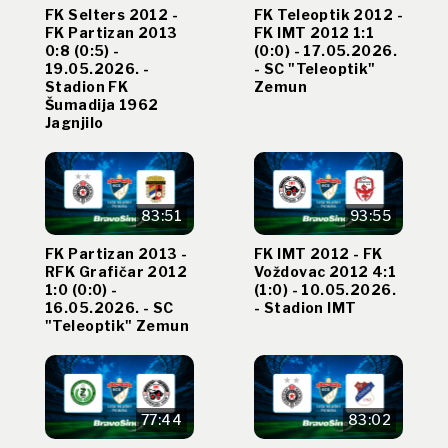
FK Selters 2012 -
FK Teleoptik 2012 -
FK Partizan 2013
FK IMT 2012 1:1
0:8 (0:5) -
(0:0) - 17.05.2026.
19.05.2026. -
- SC "Teleoptik"
Stadion FK
Zemun
Šumadija 1962
Jagnjilo
83:51
93:55
FK Partizan 2013 -
FK IMT 2012 - FK
RFK Grafičar 2012
Voždovac 2012 4:1
1:0 (0:0) -
(1:0) - 10.05.2026.
16.05.2026. - SC
- Stadion IMT
"Teleoptik" Zemun
77:44
83:02