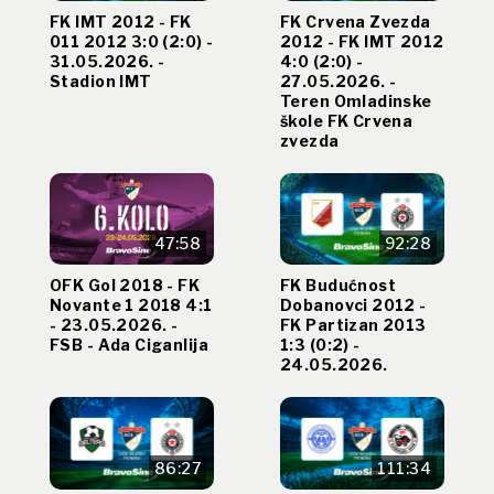
FK IMT 2012 - FK
FK Crvena Zvezda
011 2012 3:0 (2:0) -
2012 - FK IMT 2012
31.05.2026. -
4:0 (2:0) -
Stadion IMT
27.05.2026. -
Teren Omladinske
škole FK Crvena
zvezda
47:58
92:28
OFK Gol 2018 - FK
FK Budućnost
Novante 1 2018 4:1
Dobanovci 2012 -
- 23.05.2026. -
FK Partizan 2013
FSB - Ada Ciganlija
1:3 (0:2) -
24.05.2026.
86:27
111:34