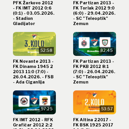
PFK Žarkovo 2012
FK Partizan 2013 -
- FK IMT 2012 0:6
FK Torlak 2012 9:0
(0:1) - 03.05.2026.
(6:0) - 29.04.2026.
- Stadion
- SC "Teleoptik"
Gladijator
Zemun
52:58
82:45
FK Novante 2013 -
FK Partizan 2013 -
FK Dinamo 1945 2
FK PKB 2012 8:1
2013 11:0 (7:0) -
(7:0) - 26.04.2026.
26.04.2026. - FSB
- SC "Teleoptik"
- Ada Ciganlija
Zemun
97:25
53:57
FK IMT 2012 - RFK
FK Altina 22017 -
Grafičar 2012 2:2
FK BSK 1925 2017