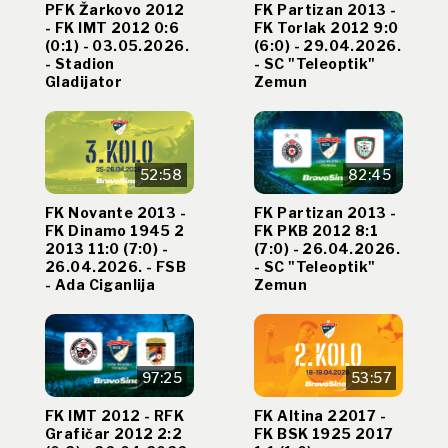
PFK Žarkovo 2012
FK Partizan 2013 -
- FK IMT 2012 0:6
FK Torlak 2012 9:0
(0:1) - 03.05.2026.
(6:0) - 29.04.2026.
- Stadion
- SC "Teleoptik"
Gladijator
Zemun
52:58
82:45
FK Novante 2013 -
FK Partizan 2013 -
FK Dinamo 1945 2
FK PKB 2012 8:1
2013 11:0 (7:0) -
(7:0) - 26.04.2026.
26.04.2026. - FSB
- SC "Teleoptik"
- Ada Ciganlija
Zemun
97:25
53:57
FK IMT 2012 - RFK
FK Altina 22017 -
Grafičar 2012 2:2
FK BSK 1925 2017