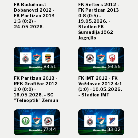
FK Budućnost
FK Selters 2012 -
Dobanovci 2012 -
FK Partizan 2013
FK Partizan 2013
0:8 (0:5) -
1:3 (0:2) -
19.05.2026. -
24.05.2026.
Stadion FK
Šumadija 1962
Jagnjilo
83:51
93:55
FK Partizan 2013 -
FK IMT 2012 - FK
RFK Grafičar 2012
Voždovac 2012 4:1
1:0 (0:0) -
(1:0) - 10.05.2026.
16.05.2026. - SC
- Stadion IMT
"Teleoptik" Zemun
77:44
83:02