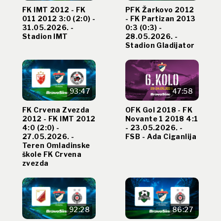
FK IMT 2012 - FK
PFK Žarkovo 2012
011 2012 3:0 (2:0) -
- FK Partizan 2013
31.05.2026. -
0:3 (0:3) -
Stadion IMT
28.05.2026. -
Stadion Gladijator
93:47
47:58
FK Crvena Zvezda
OFK Gol 2018 - FK
2012 - FK IMT 2012
Novante 1 2018 4:1
4:0 (2:0) -
- 23.05.2026. -
27.05.2026. -
FSB - Ada Ciganlija
Teren Omladinske
škole FK Crvena
zvezda
92:28
86:27