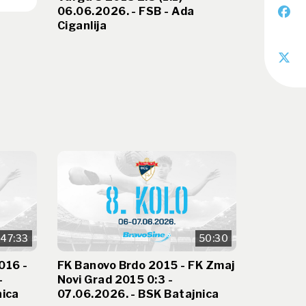
06.06.2026. - FSB - Ada
Ciganlija
47:33
50:30
016 -
FK Banovo Brdo 2015 - FK Zmaj
-
Novi Grad 2015 0:3 -
nica
07.06.2026. - BSK Batajnica