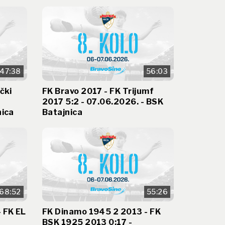
47:38
56:03
čki
FK Bravo 2017 - FK Trijumf
2017 5:2 - 07.06.2026. - BSK
nica
Batajnica
68:52
55:26
 FK EL
FK Dinamo 1945 2 2013 - FK
BSK 1925 2013 0:17 -