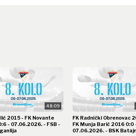
48:09
lić 2015 - FK Novante
FK Radnički Obrenovac 2
:6 - 07.06.2026. - FSB -
FK Munja Barič 2016 0:0 
ganlija
07.06.2026. - BSK Bataj