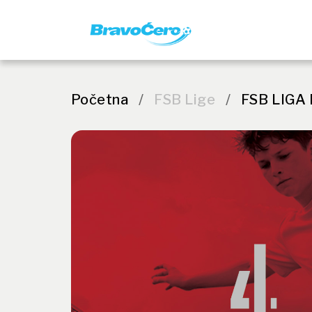
Početna
/
FSB Lige
/
FSB LIGA