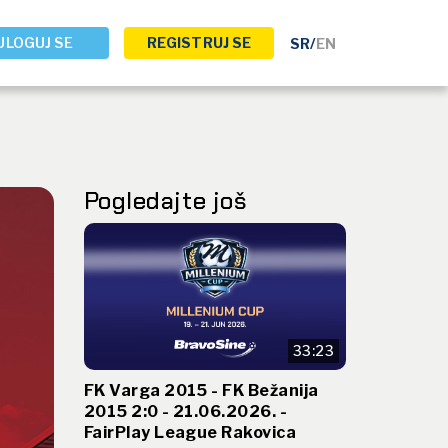
ULOGUJ SE
REGISTRUJ SE
SR
/
EN
Pogledajte još
33:23
FK Varga 2015 - FK Bežanija
2015 2:0 - 21.06.2026. -
FairPlay League Rakovica