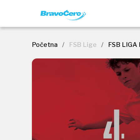
Početna
/
FSB Lige
/
FSB LIGA