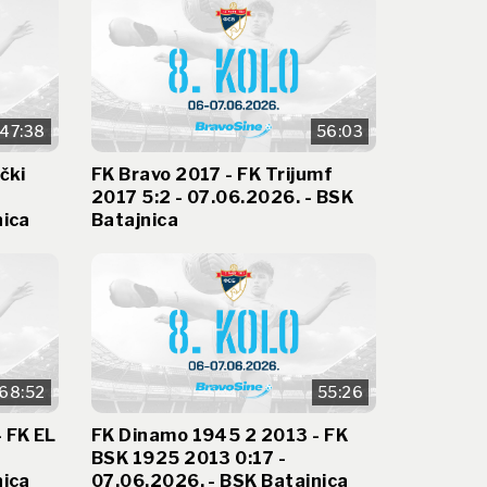
47:38
56:03
čki
FK Bravo 2017 - FK Trijumf
2017 5:2 - 07.06.2026. - BSK
nica
Batajnica
68:52
55:26
 FK EL
FK Dinamo 1945 2 2013 - FK
BSK 1925 2013 0:17 -
nica
07.06.2026. - BSK Batajnica