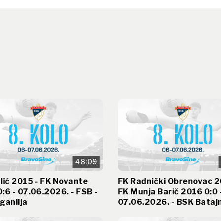
48:09
lić 2015 - FK Novante
FK Radnički Obrenovac 2
:6 - 07.06.2026. - FSB -
FK Munja Barič 2016 0:0 
ganlija
07.06.2026. - BSK Bataj