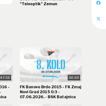
"Teleoptik" Zemun
47:33
50:30
016 -
FK Banovo Brdo 2015 - FK Zmaj
-
Novi Grad 2015 0:3 -
nica
07.06.2026. - BSK Batajnica