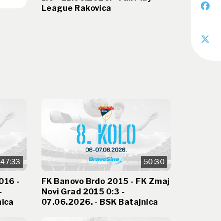
League Rakovica
47:33
50:30
016 -
FK Banovo Brdo 2015 - FK Zmaj
-
Novi Grad 2015 0:3 -
nica
07.06.2026. - BSK Batajnica