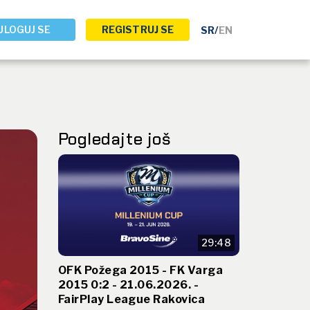
ULOGUJ SE
REGISTRUJ SE
SR
/
EN
Pogledajte još
29:48
OFK Požega 2015 - FK Varga
2015 0:2 - 21.06.2026. -
FairPlay League Rakovica