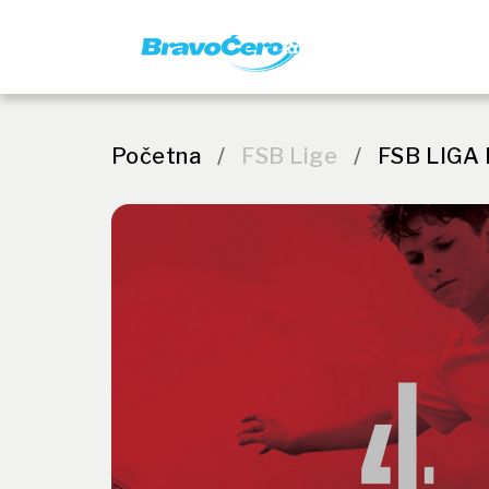
Početna
/
FSB Lige
/
FSB LIGA