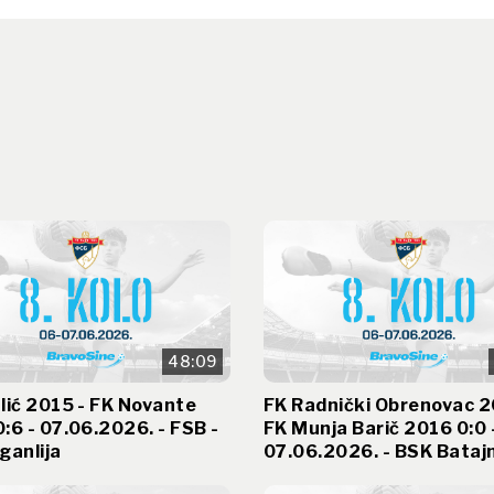
48:09
lić 2015 - FK Novante
FK Radnički Obrenovac 2
:6 - 07.06.2026. - FSB -
FK Munja Barič 2016 0:0 
ganlija
07.06.2026. - BSK Bataj