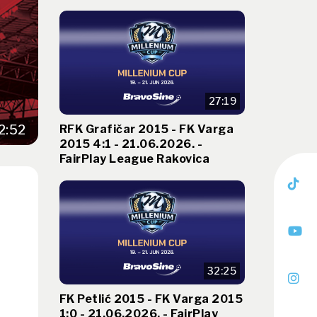
27:19
RFK Grafičar 2015 - FK Varga
2:52
2015 4:1 - 21.06.2026. -
FairPlay League Rakovica
32:25
FK Petlić 2015 - FK Varga 2015
1:0 - 21.06.2026. - FairPlay