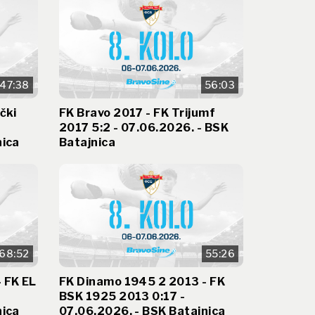
47:38
56:03
čki
FK Bravo 2017 - FK Trijumf
2017 5:2 - 07.06.2026. - BSK
nica
Batajnica
68:52
55:26
 FK EL
FK Dinamo 1945 2 2013 - FK
BSK 1925 2013 0:17 -
nica
07.06.2026. - BSK Batajnica