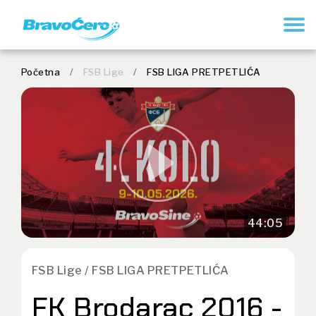
REGISTRUJ SE
Početna
/
FSB Lige
/
FSB LIGA PRETPETLIĆA
44:05
FSB Lige / FSB LIGA PRETPETLIĆA
FK Brodarac 2016 -