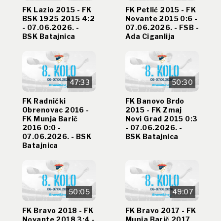
FK Lazio 2015 - FK
FK Petlić 2015 - FK
BSK 1925 2015 4:2
Novante 2015 0:6 -
- 07.06.2026. -
07.06.2026. - FSB -
BSK Batajnica
Ada Ciganlija
47:33
50:30
FK Radnički
FK Banovo Brdo
Obrenovac 2016 -
2015 - FK Zmaj
FK Munja Barič
Novi Grad 2015 0:3
2016 0:0 -
- 07.06.2026. -
07.06.2026. - BSK
BSK Batajnica
Batajnica
50:05
49:07
FK Bravo 2018 - FK
FK Bravo 2017 - FK
Novante 2018 3:4 -
Munja Barič 2017