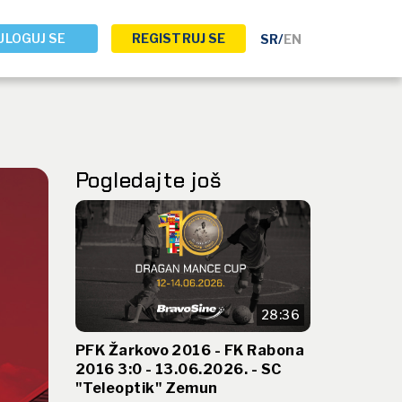
ULOGUJ SE
REGISTRUJ SE
SR
/
EN
Pogledajte još
28:36
PFK Žarkovo 2016 - FK Rabona
2016 3:0 - 13.06.2026. - SC
"Teleoptik" Zemun