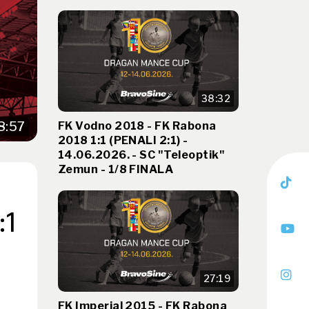
38:32
FK Vodno 2018 - FK Rabona
8:57
2018 1:1 (PENALI 2:1) -
14.06.2026. - SC "Teleoptik"
Zemun - 1/8 FINALA
:1
27:19
FK Imperial 2015 - FK Rabona