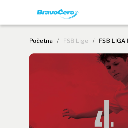
Početna
/
FSB Lige
/
FSB LIGA