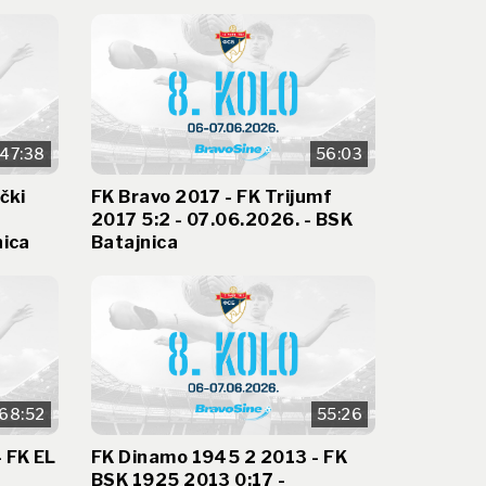
47:38
56:03
čki
FK Bravo 2017 - FK Trijumf
2017 5:2 - 07.06.2026. - BSK
nica
Batajnica
68:52
55:26
 FK EL
FK Dinamo 1945 2 2013 - FK
BSK 1925 2013 0:17 -