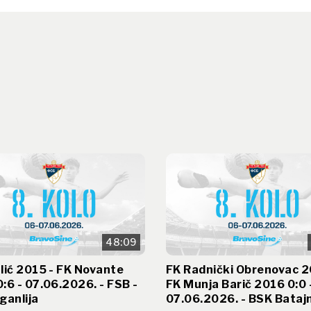
48:09
lić 2015 - FK Novante
FK Radnički Obrenovac 2
:6 - 07.06.2026. - FSB -
FK Munja Barič 2016 0:0 
ganlija
07.06.2026. - BSK Bataj