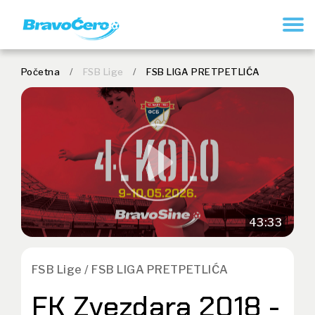
REGISTRUJ SE
Početna
/
FSB Lige
/
FSB LIGA PRETPETLIĆA
43:33
FSB Lige / FSB LIGA PRETPETLIĆA
FK Zvezdara 2018 -