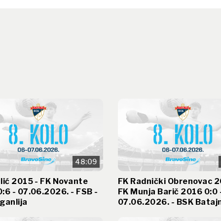
48:09
lić 2015 - FK Novante
FK Radnički Obrenovac 2
:6 - 07.06.2026. - FSB -
FK Munja Barič 2016 0:0 
ganlija
07.06.2026. - BSK Bataj