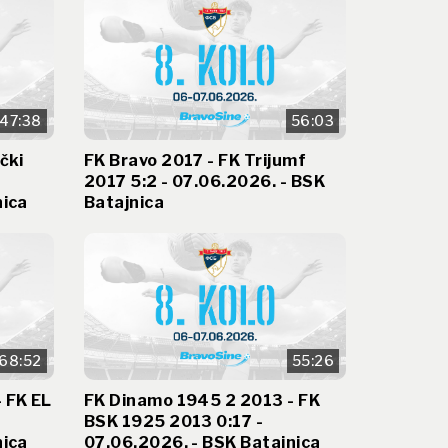
47:38
56:03
čki
FK Bravo 2017 - FK Trijumf
2017 5:2 - 07.06.2026. - BSK
nica
Batajnica
68:52
55:26
 FK EL
FK Dinamo 1945 2 2013 - FK
BSK 1925 2013 0:17 -
nica
07.06.2026. - BSK Batajnica