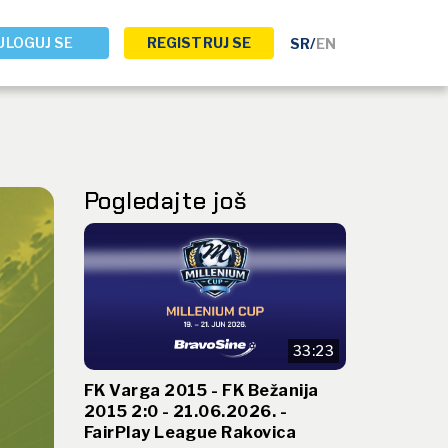
ULOGUJ SE
REGISTRUJ SE
SR
/
EN
Pogledajte još
33:23
FK Varga 2015 - FK Bežanija
2015 2:0 - 21.06.2026. -
FairPlay League Rakovica