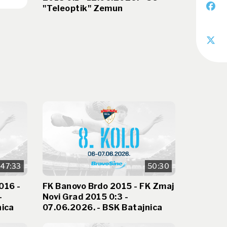
"Teleoptik" Zemun
47:33
50:30
016 -
FK Banovo Brdo 2015 - FK Zmaj
-
Novi Grad 2015 0:3 -
nica
07.06.2026. - BSK Batajnica