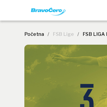
Početna
/
FSB Lige
/
FSB LIGA