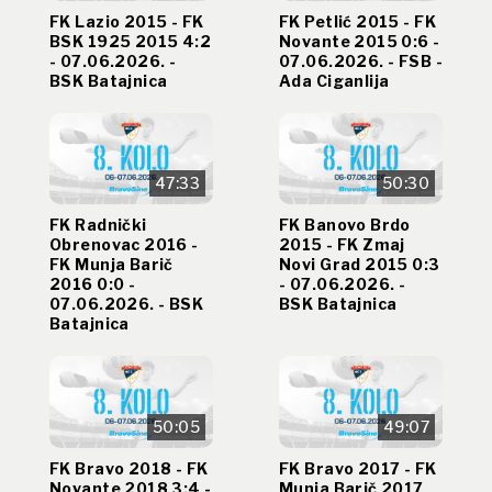
FK Lazio 2015 - FK
FK Petlić 2015 - FK
BSK 1925 2015 4:2
Novante 2015 0:6 -
- 07.06.2026. -
07.06.2026. - FSB -
BSK Batajnica
Ada Ciganlija
47:33
50:30
FK Radnički
FK Banovo Brdo
Obrenovac 2016 -
2015 - FK Zmaj
FK Munja Barič
Novi Grad 2015 0:3
2016 0:0 -
- 07.06.2026. -
07.06.2026. - BSK
BSK Batajnica
Batajnica
50:05
49:07
FK Bravo 2018 - FK
FK Bravo 2017 - FK
Novante 2018 3:4 -
Munja Barič 2017