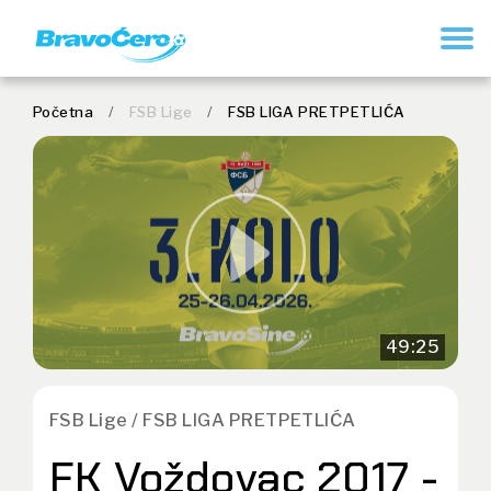
REGISTRUJ SE
Početna
/
FSB Lige
/
FSB LIGA PRETPETLIĆA
49:25
FSB Lige / FSB LIGA PRETPETLIĆA
FK Voždovac 2017 -