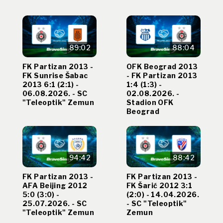
89:02
88:04
FK Partizan 2013 -
OFK Beograd 2013
FK Sunrise Šabac
- FK Partizan 2013
2013 6:1 (2:1) -
1:4 (1:3) -
06.08.2026. - SC
02.08.2026. -
"Teleoptik" Zemun
Stadion OFK
Beograd
94:42
88:42
FK Partizan 2013 -
FK Partizan 2013 -
AFA Beijing 2012
FK Šarić 2012 3:1
5:0 (3:0) -
(2:0) - 14.04.2026.
25.07.2026. - SC
- SC "Teleoptik"
"Teleoptik" Zemun
Zemun