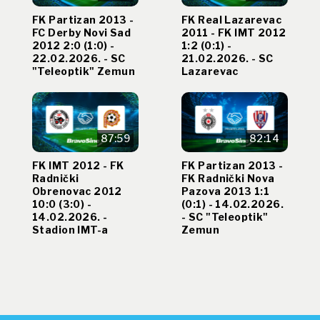
FK Partizan 2013 -
FK Real Lazarevac
FC Derby Novi Sad
2011 - FK IMT 2012
2012 2:0 (1:0) -
1:2 (0:1) -
22.02.2026. - SC
21.02.2026. - SC
"Teleoptik" Zemun
Lazarevac
87:59
82:14
FK IMT 2012 - FK
FK Partizan 2013 -
Radnički
FK Radnički Nova
Obrenovac 2012
Pazova 2013 1:1
10:0 (3:0) -
(0:1) - 14.02.2026.
14.02.2026. -
- SC "Teleoptik"
Stadion IMT-a
Zemun