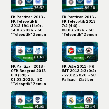
76:52
89:26
FK Partizan 2013 -
FK Partizan 2013 -
FK Teleoptik B
FK Teleoptik 2013
2012 19:1 (14:0) -
7:2 (4:0) -
14.03.2026. - SC
08.03.2026. - SC
"Teleoptik" Zemun
"Teleoptik" Zemun
81:42
85:11
FK Partizan 2013 -
FK Ušće 2011 - FK
OFK Beograd 2013
IMT 2012 2:3 (0:2)
6:0 (3:0) -
- 27.02.2026. - SC
01.03.2026. - SC
Palisad - Zlatibor
"Teleoptik" Zemun
91:55
93:54