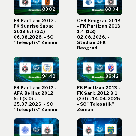
89:02
88:04
FK Partizan 2013 -
OFK Beograd 2013
FK Sunrise Šabac
- FK Partizan 2013
2013 6:1 (2:1) -
1:4 (1:3) -
06.08.2026. - SC
02.08.2026. -
"Teleoptik" Zemun
Stadion OFK
Beograd
94:42
88:42
FK Partizan 2013 -
FK Partizan 2013 -
AFA Beijing 2012
FK Šarić 2012 3:1
5:0 (3:0) -
(2:0) - 14.04.2026.
25.07.2026. - SC
- SC "Teleoptik"
"Teleoptik" Zemun
Zemun