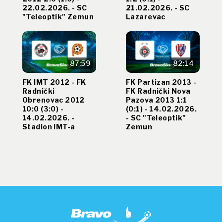
22.02.2026. - SC
21.02.2026. - SC
"Teleoptik" Zemun
Lazarevac
87:59
82:14
FK IMT 2012 - FK
FK Partizan 2013 -
Radnički
FK Radnički Nova
Obrenovac 2012
Pazova 2013 1:1
10:0 (3:0) -
(0:1) - 14.02.2026.
14.02.2026. -
- SC "Teleoptik"
Stadion IMT-a
Zemun