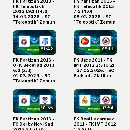
FK Partizan 2013 -
FK Partizan 2013 -
FK Teleoptik B
FK Teleoptik 2013
2012 19:1 (14:0) -
7:2 (4:0) -
14.03.2026. - SC
08.03.2026. - SC
"Teleoptik" Zemun
"Teleoptik" Zemun
81:42
85:11
FK Partizan 2013 -
FK Ušće 2011 - FK
OFK Beograd 2013
IMT 2012 2:3 (0:2)
6:0 (3:0) -
- 27.02.2026. - SC
01.03.2026. - SC
Palisad - Zlatibor
"Teleoptik" Zemun
91:55
93:54
FK Partizan 2013 -
FK Real Lazarevac
FC Derby Novi Sad
2011 - FK IMT 2012
2012 2:0 (1:0) -
1:2 (0:1) -