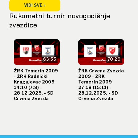
VIDI SVE »
Rukometni turnir novogodišnje
zvezdice
63:55
70:26
ŽRK Temerin 2009
ŽRK Crvena Zvezda
- ŽRK Radnički
2009 - ŽRK
Kragujevac 2009
Temerin 2009
14:10 (7:8) -
27:18 (15:11) -
28.12.2025. - SD
28.12.2025. - SD
Crvena Zvezda
Crvena Zvezda