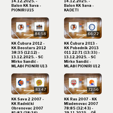
14.12.2025. -
14.12.2025. -
Balon KK Sava -
Balon KK Sava -
PIONIRI U15
KADETI
84:58
66:22
KK Čubura 2012 -
KK Čubura 2013 -
KK Beostars 2012
KK Pobednik 2013
38:35 (12:12) -
011 22:71 (13:33) -
13.12.2025. - SC
13.12.2025. - SC
Mirko Sandić -
Mirko Sandić -
MLAĐI PIONIRI U13
MLAĐI PIONIRI U12
83:47
72:56
KK Sava 2 2007 -
KK Ras 2007 - KK
KK Radnički
Mladenovac 2007
Obrenovac 2007
78:85 (32:43) -
81:83 (38:36) -
29.11.2025. - OŠ