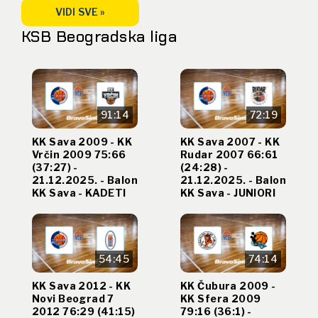
VIDI SVE »
KSB Beogradska liga
91:14
72:19
KK Sava 2009 - KK
KK Sava 2007 - KK
Vrčin 2009 75:66
Rudar 2007 66:61
(37:27) -
(24:28) -
21.12.2025. - Balon
21.12.2025. - Balon
KK Sava - KADETI
KK Sava - JUNIORI
54:45
74:14
KK Sava 2012 - KK
KK Čubura 2009 -
Novi Beograd 7
KK Sfera 2009
2012 76:29 (41:15)
79:16 (36:1) -