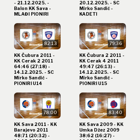
- 21.12.2025. -
20.12.2025. - SC
Balon KK Sava -
Mirko Sandić -
MLAĐI PIONIRI
KADETI
82:13
79:36
KK Čubura 2011 -
KK Čubura 2 2011 -
KK Cerak 2 2011
KK Cerak 4 2011
64:46 (27:18) -
49:47 (26:13) -
14.12.2025. - SC
14.12.2025. - SC
Mirko Sandić -
Mirko Sandić -
PIONIRI U14
PIONIRI U15
78:00
83:40
KK Sava 2011 - KK
KK Sava 2009 - KK
Barajevo 2011
Umka Džez 2009
48:71 (20:32) -
38:62 (16:27) -