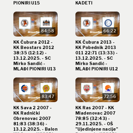
PIONIRI U15
KADETI
84:58
66:22
KK Čubura 2012 -
KK Čubura 2013 -
KK Beostars 2012
KK Pobednik 2013
38:35 (12:12) -
011 22:71 (13:33) -
13.12.2025. - SC
13.12.2025. - SC
Mirko Sandić -
Mirko Sandić -
MLAĐI PIONIRI U13
MLAĐI PIONIRI U12
83:47
72:56
KK Sava 2 2007 -
KK Ras 2007 - KK
KK Radnički
Mladenovac 2007
Obrenovac 2007
78:85 (32:43) -
81:83 (38:36) -
29.11.2025. - OŠ
13.12.2025. - Balon
"Ujedinjene nacije"