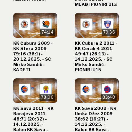
MLAĐI PIONIRI U13
74:14
79:36
KK Čubura 2009 -
KK Čubura 2 2011 -
KK Sfera 2009
KK Cerak 4 2011
79:16 (36:1) -
49:47 (26:13) -
20.12.2025. - SC
14.12.2025. - SC
Mirko Sandić -
Mirko Sandić -
KADETI
PIONIRI U15
78:00
83:40
KK Sava 2011 - KK
KK Sava 2009 - KK
Barajevo 2011
Umka Džez 2009
48:71 (20:32) -
38:62 (16:27) -
14.12.2025. -
14.12.2025. -
Balon KK Sava -
Balon KK Sava -