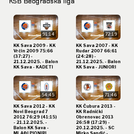
KSB Beogradska liga
91:14
72:19
KK Sava 2009 - KK
KK Sava 2007 - KK
Vrčin 2009 75:66
Rudar 2007 66:61
(37:27) -
(24:28) -
21.12.2025. - Balon
21.12.2025. - Balon
KK Sava - KADETI
KK Sava - JUNIORI
54:45
71:46
KK Sava 2012 - KK
KK Čubura 2013 -
Novi Beograd 7
KK Radnički
2012 76:29 (41:15)
Obrenovac 2013
- 21.12.2025. -
26:58 (17:29) -
Balon KK Sava -
20.12.2025. - SC
MLAĐI PIONIRI
Mirko Sandić -