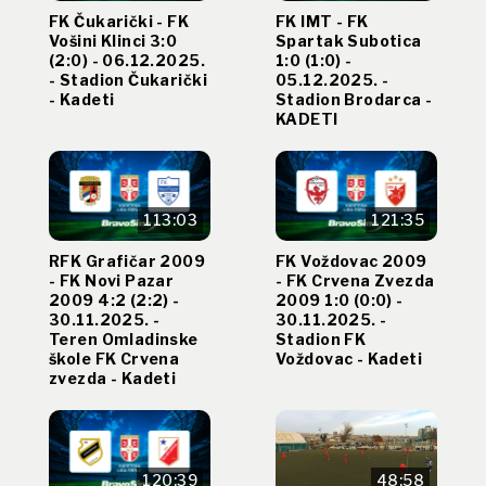
FK Čukarički - FK
FK IMT - FK
Vošini Klinci 3:0
Spartak Subotica
(2:0) - 06.12.2025.
1:0 (1:0) -
- Stadion Čukarički
05.12.2025. -
- Kadeti
Stadion Brodarca -
KADETI
113:03
121:35
RFK Grafičar 2009
FK Voždovac 2009
- FK Novi Pazar
- FK Crvena Zvezda
2009 4:2 (2:2) -
2009 1:0 (0:0) -
30.11.2025. -
30.11.2025. -
Teren Omladinske
Stadion FK
škole FK Crvena
Voždovac - Kadeti
zvezda - Kadeti
120:39
48:58