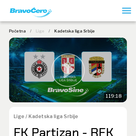
REGISTRUJ SE
Početna
/
Lige
/
Kadetska liga Srbije
119:18
Lige / Kadetska liga Srbije
FK Partizan - RFK