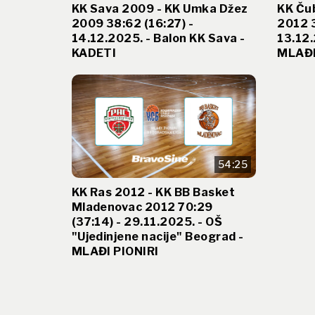
KK Sava 2009 - KK Umka Džez
KK Ču
2009 38:62 (16:27) -
2012 3
14.12.2025. - Balon KK Sava -
13.12.
KADETI
MLAĐI
54:25
KK Ras 2012 - KK BB Basket
Mladenovac 2012 70:29
(37:14) - 29.11.2025. - OŠ
"Ujedinjene nacije" Beograd -
MLAĐI PIONIRI