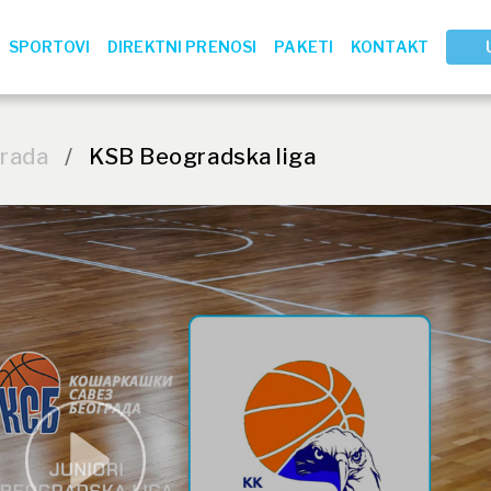
SPORTOVI
DIREKTNI PRENOSI
PAKETI
KONTAKT
grada
/
KSB Beogradska liga