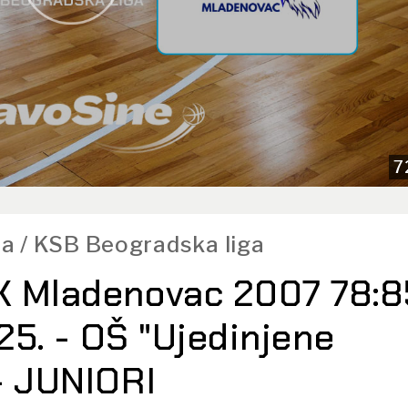
7
a / KSB Beogradska liga
K Mladenovac 2007 78:8
025. - OŠ "Ujedinjene
- JUNIORI