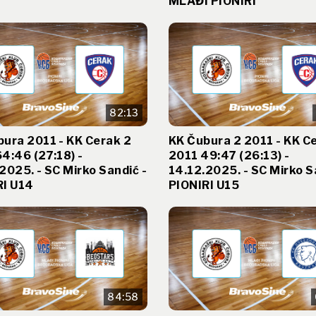
MLAĐI PIONIRI
82:13
ura 2011 - KK Cerak 2
KK Čubura 2 2011 - KK C
4:46 (27:18) -
2011 49:47 (26:13) -
2025. - SC Mirko Sandić -
14.12.2025. - SC Mirko S
RI U14
PIONIRI U15
84:58