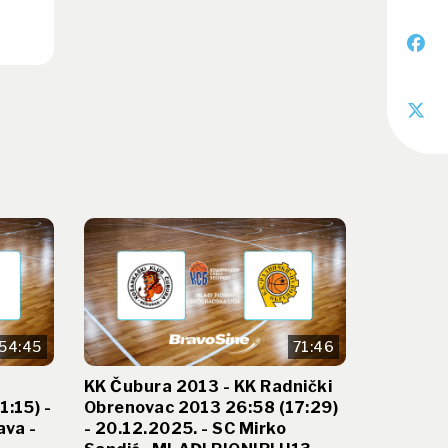
54:45
71:46
KK Čubura 2013 - KK Radnički
:15) -
Obrenovac 2013 26:58 (17:29)
ava -
- 20.12.2025. - SC Mirko