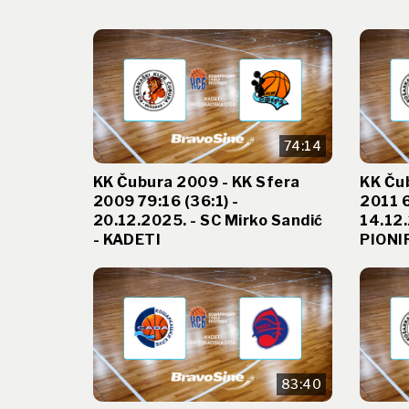
74:14
KK Čubura 2009 - KK Sfera
KK Čub
2009 79:16 (36:1) -
2011 6
20.12.2025. - SC Mirko Sandić
14.12.
- KADETI
PIONI
83:40