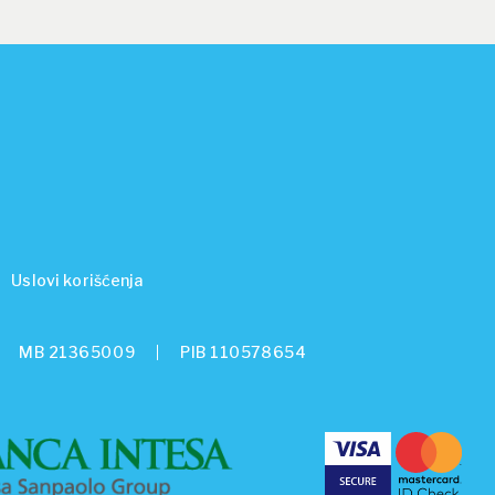
Uslovi korišćenja
MB 21365009
PIB 110578654