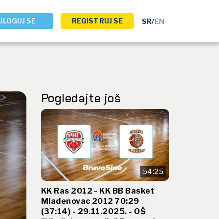
ULOGUJ SE
REGISTRUJ SE
SR
/
EN
Pogledajte još
54:25
KK Ras 2012 - KK BB Basket
Mladenovac 2012 70:29
(37:14) - 29.11.2025. - OŠ