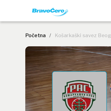
Početna
/
Košarkaški savez Beo