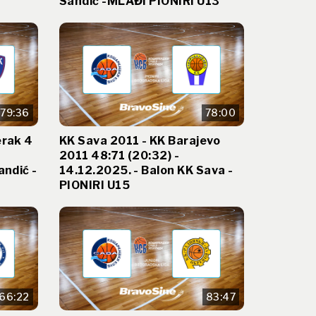
Sandić -MLAĐI PIONIRI U13
79:36
78:00
erak 4
KK Sava 2011 - KK Barajevo
2011 48:71 (20:32) -
andić -
14.12.2025. - Balon KK Sava -
PIONIRI U15
66:22
83:47