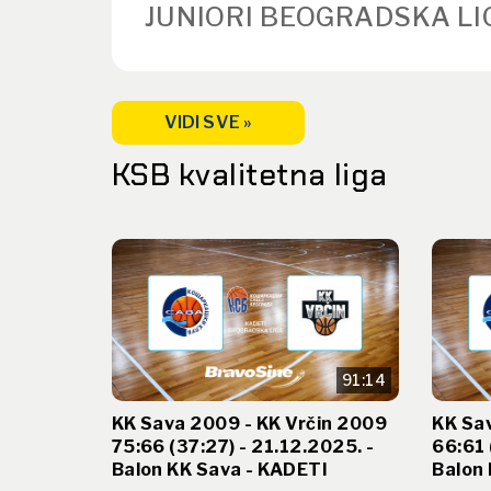
JUNIORI BEOGRADSKA LI
VIDI SVE »
KSB kvalitetna liga
91:14
KK Sava 2009 - KK Vrčin 2009
KK Sa
75:66 (37:27) - 21.12.2025. -
66:61 
Balon KK Sava - KADETI
Balon 