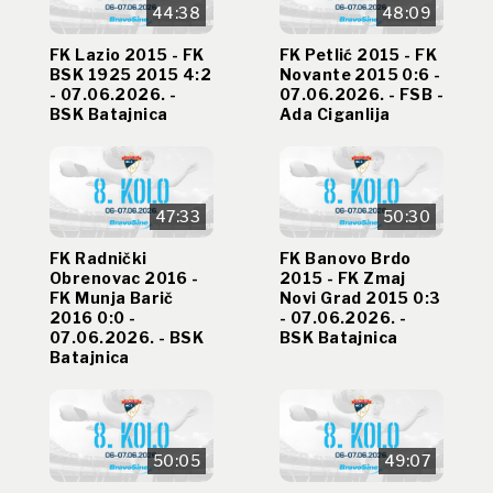
44:38
48:09
FK Lazio 2015 - FK
FK Petlić 2015 - FK
BSK 1925 2015 4:2
Novante 2015 0:6 -
- 07.06.2026. -
07.06.2026. - FSB -
BSK Batajnica
Ada Ciganlija
47:33
50:30
FK Radnički
FK Banovo Brdo
Obrenovac 2016 -
2015 - FK Zmaj
FK Munja Barič
Novi Grad 2015 0:3
2016 0:0 -
- 07.06.2026. -
07.06.2026. - BSK
BSK Batajnica
Batajnica
50:05
49:07