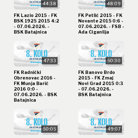
44:38
48:09
FK Lazio 2015 - FK
FK Petlić 2015 - FK
BSK 1925 2015 4:2
Novante 2015 0:6 -
- 07.06.2026. -
07.06.2026. - FSB -
BSK Batajnica
Ada Ciganlija
47:33
50:30
FK Radnički
FK Banovo Brdo
Obrenovac 2016 -
2015 - FK Zmaj
FK Munja Barič
Novi Grad 2015 0:3
2016 0:0 -
- 07.06.2026. -
07.06.2026. - BSK
BSK Batajnica
Batajnica
50:05
49:07