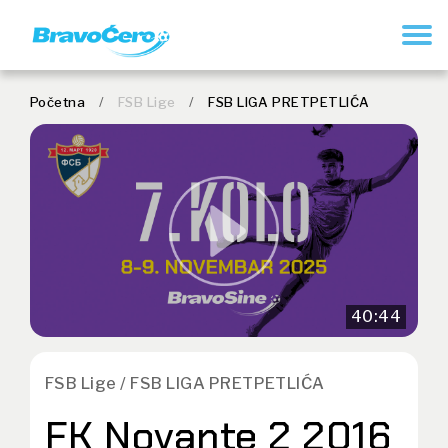
REGISTRUJ SE
Početna
/
FSB Lige
/
FSB LIGA PRETPETLIĆA
40:44
FSB Lige / FSB LIGA PRETPETLIĆA
FK Novante 2 2016