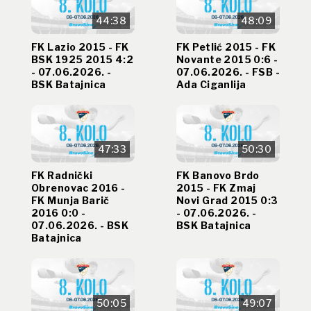
44:38
48:09
FK Lazio 2015 - FK
FK Petlić 2015 - FK
BSK 1925 2015 4:2
Novante 2015 0:6 -
- 07.06.2026. -
07.06.2026. - FSB -
BSK Batajnica
Ada Ciganlija
47:33
50:30
FK Radnički
FK Banovo Brdo
Obrenovac 2016 -
2015 - FK Zmaj
FK Munja Barič
Novi Grad 2015 0:3
2016 0:0 -
- 07.06.2026. -
07.06.2026. - BSK
BSK Batajnica
Batajnica
50:05
49:07