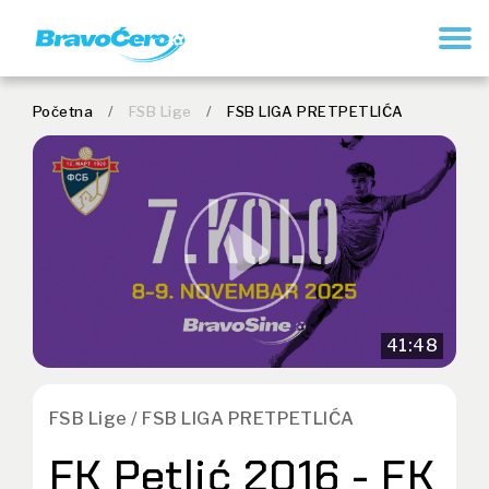
REGISTRUJ SE
Početna
/
FSB Lige
/
FSB LIGA PRETPETLIĆA
41:48
FSB Lige / FSB LIGA PRETPETLIĆA
FK Petlić 2016 - FK