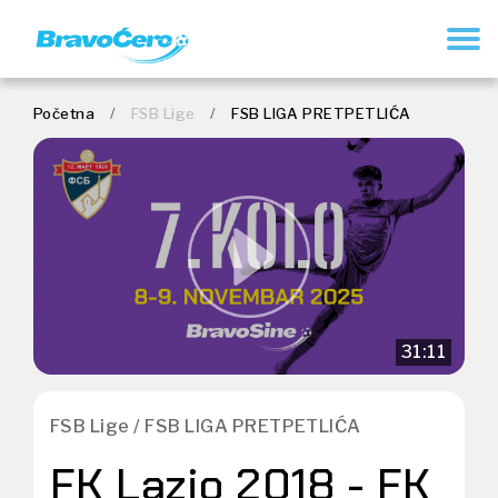
REGISTRUJ SE
Početna
/
FSB Lige
/
FSB LIGA PRETPETLIĆA
31:11
FSB Lige / FSB LIGA PRETPETLIĆA
FK Lazio 2018 - FK