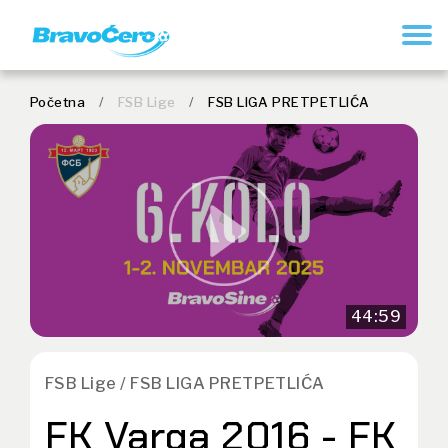
REGISTRUJ SE
Početna
/
FSB Lige
/
FSB LIGA PRETPETLIĆA
44:59
FSB Lige / FSB LIGA PRETPETLIĆA
FK Varga 2016 - FK