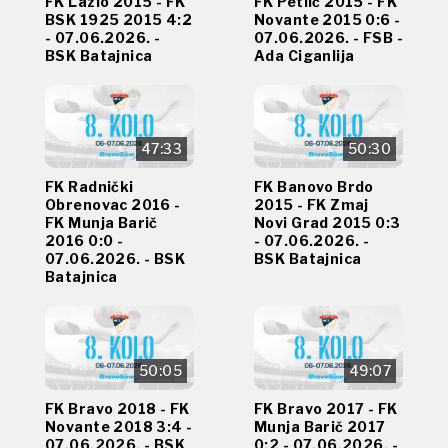
FK Lazio 2015 - FK
FK Petlić 2015 - FK
BSK 1925 2015 4:2
Novante 2015 0:6 -
- 07.06.2026. -
07.06.2026. - FSB -
BSK Batajnica
Ada Ciganlija
47:33
50:30
FK Radnički
FK Banovo Brdo
Obrenovac 2016 -
2015 - FK Zmaj
FK Munja Barič
Novi Grad 2015 0:3
2016 0:0 -
- 07.06.2026. -
07.06.2026. - BSK
BSK Batajnica
Batajnica
50:05
49:07
FK Bravo 2018 - FK
FK Bravo 2017 - FK
Novante 2018 3:4 -
Munja Barič 2017
07.06.2026. - BSK
0:2 - 07.06.2026. -