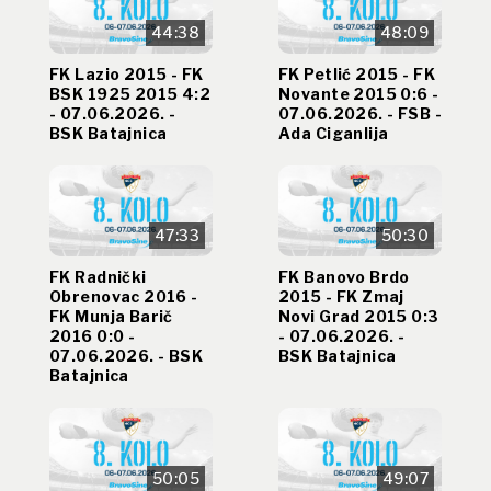
44:38
48:09
FK Lazio 2015 - FK
FK Petlić 2015 - FK
BSK 1925 2015 4:2
Novante 2015 0:6 -
- 07.06.2026. -
07.06.2026. - FSB -
BSK Batajnica
Ada Ciganlija
47:33
50:30
FK Radnički
FK Banovo Brdo
Obrenovac 2016 -
2015 - FK Zmaj
FK Munja Barič
Novi Grad 2015 0:3
2016 0:0 -
- 07.06.2026. -
07.06.2026. - BSK
BSK Batajnica
Batajnica
50:05
49:07