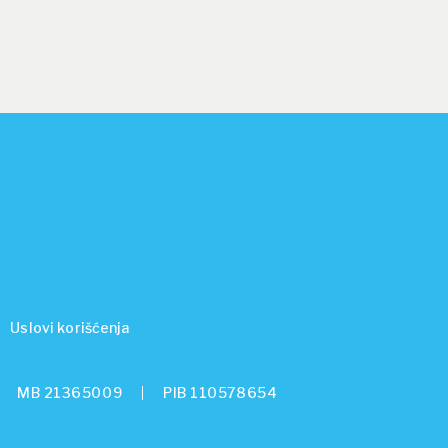
Uslovi korišćenja
MB 21365009
PIB 110578654