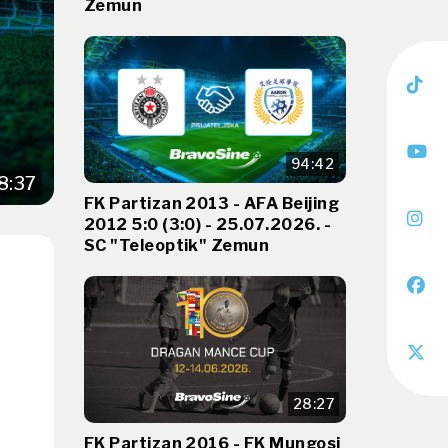
Zemun
94:42
8:37
FK Partizan 2013 - AFA Beijing
2012 5:0 (3:0) - 25.07.2026. -
SC "Teleoptik" Zemun
28:27
FK Partizan 2016 - FK Mungosi