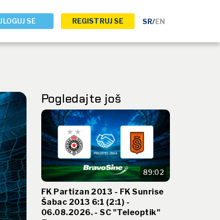
ULOGUJ SE
REGISTRUJ SE
SR
/
EN
Pogledajte još
89:02
FK Partizan 2013 - FK Sunrise
Šabac 2013 6:1 (2:1) -
06.08.2026. - SC "Teleoptik"