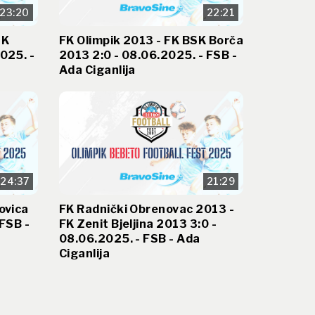
23:20
22:21
SK
FK Olimpik 2013 - FK BSK Borča
025. -
2013 2:0 - 08.06.2025. - FSB -
Ada Ciganlija
24:37
21:29
ovica
FK Radnički Obrenovac 2013 -
 FSB -
FK Zenit Bjeljina 2013 3:0 -
08.06.2025. - FSB - Ada
Ciganlija