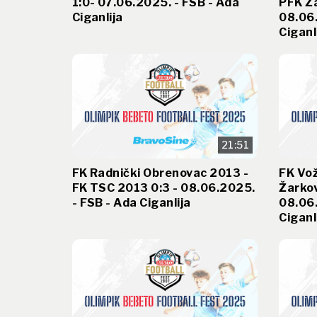
1:0- 07.06.2025. - FSB - Ada
PFK Ža
Ciganlija
08.06.
Ciganl
21:51
FK Radnički Obrenovac 2013 -
FK Vo
FK TSC 2013 0:3 - 08.06.2025.
Žarkov
- FSB - Ada Ciganlija
08.06.
Ciganl