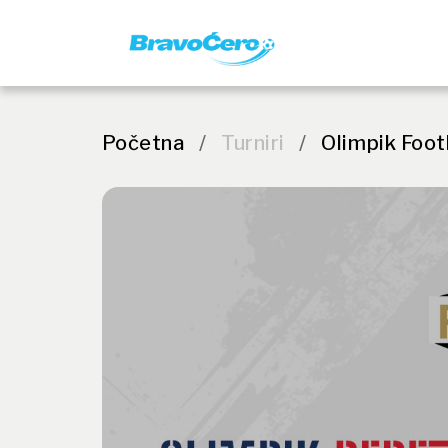
Početna
/
Turniri
/
Olimpik Foot