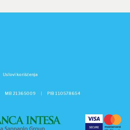
Uslovi korišćenja
MB 21365009
PIB 110578654