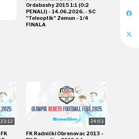
Ordabashy 2015 1:1 (0:2
PENALI) - 14.06.2026. - SC
"Teleoptik" Zemun - 1/4
FINALA
23:12
24:03
 FK
FK Radnički Obrenovac 2013 -