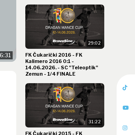
29:02
FK Čukarički 2016 - FK
6:31
Kalimero 2016 0:1 -
14.06.2026. - SC "Teleoptik"
Zemun - 1/4 FINALE
31:22
FK Čukarički 2015 - FK