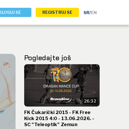
ULOGUJ SE
REGISTRUJ SE
SR
/
EN
Pogledajte još
26:32
FK Čukarički 2015 - FK Free
Kick 2015 4:0 - 13.06.2026. -
SC "Teleoptik" Zemun