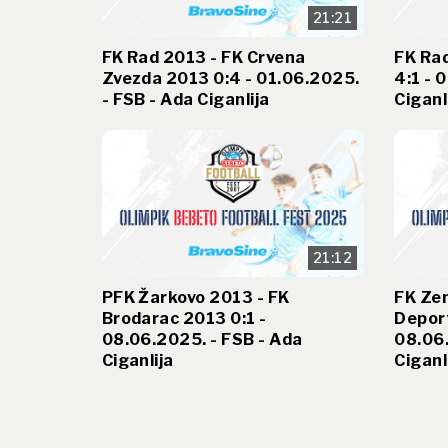
21:21
FK Rad 2013 - FK Crvena
FK Rad
Zvezda 2013 0:4 - 01.06.2025.
4:1 - 
- FSB - Ada Ciganlija
Ciganl
21:12
PFK Žarkovo 2013 - FK
FK Zen
Brodarac 2013 0:1 -
Deport
08.06.2025. - FSB - Ada
08.06.
Ciganlija
Ciganl