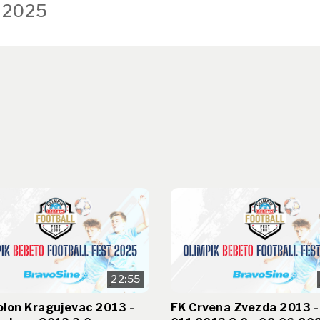
 2025
22:55
olon Kragujevac 2013 -
FK Crvena Zvezda 2013 -