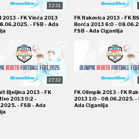
22:51
 2013 - FK Vinča 2013
FK Rakovica 2013 - FK B
08.06.2025. - FSB - Ada
Borča 2013 6:0 - 08.06.2
ija
FSB - Ada Ciganlija
27:32
it Bjeljina 2013 - FK
FK Olimpik 2013 - FK Rak
ivo 2013 0:2 -
2013 1:0 - 08.06.2025. -
2025. - FSB - Ada
Ada Ciganlija
ija