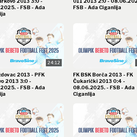
rkovo 2013 3:0 -
011 2013 2:0 - 08.06.202
2025. - FSB - Ada
FSB - Ada Ciganlija
ija
24:12
ždovac 2013 - PFK
FK BSK Borča 2013 - FK
o 2013 3:0 -
Čukarički 2013 0:4 -
2025. - FSB - Ada
08.06.2025. - FSB - Ada
ija
Ciganlija