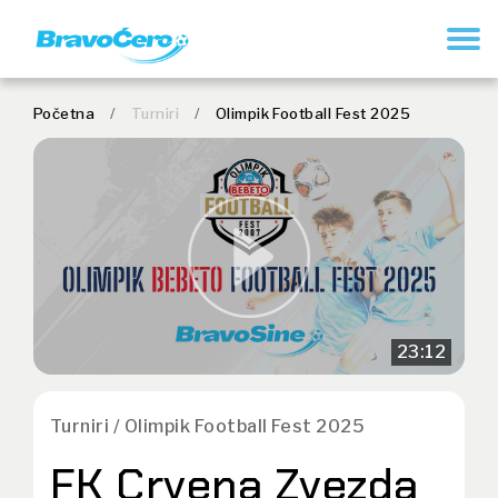
REGISTRUJ SE
Početna
/
Turniri
/
Olimpik Football Fest 2025
23:12
Turniri / Olimpik Football Fest 2025
FK Crvena Zvezda