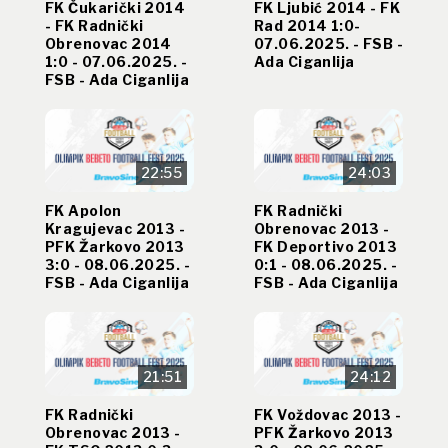
FK Čukarički 2014
FK Ljubić 2014 - FK
- FK Radnički
Rad 2014 1:0-
Obrenovac 2014
07.06.2025. - FSB -
1:0 - 07.06.2025. -
Ada Ciganlija
FSB - Ada Ciganlija
22:55
24:03
FK Apolon
FK Radnički
Kragujevac 2013 -
Obrenovac 2013 -
PFK Žarkovo 2013
FK Deportivo 2013
3:0 - 08.06.2025. -
0:1 - 08.06.2025. -
FSB - Ada Ciganlija
FSB - Ada Ciganlija
21:51
24:12
FK Radnički
FK Voždovac 2013 -
Obrenovac 2013 -
PFK Žarkovo 2013