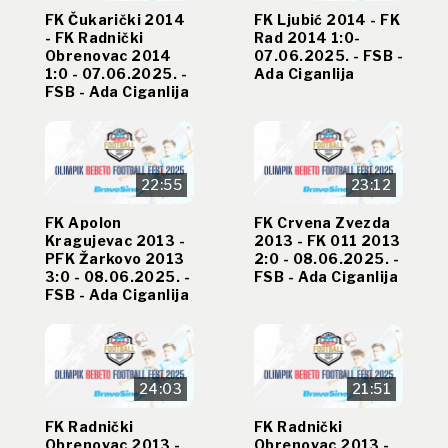
FK Čukarički 2014
FK Ljubić 2014 - FK
- FK Radnički
Rad 2014 1:0-
Obrenovac 2014
07.06.2025. - FSB -
1:0 - 07.06.2025. -
Ada Ciganlija
FSB - Ada Ciganlija
22:55
23:12
FK Apolon
FK Crvena Zvezda
Kragujevac 2013 -
2013 - FK 011 2013
PFK Žarkovo 2013
2:0 - 08.06.2025. -
3:0 - 08.06.2025. -
FSB - Ada Ciganlija
FSB - Ada Ciganlija
24:03
21:51
FK Radnički
FK Radnički
Obrenovac 2013 -
Obrenovac 2013 -